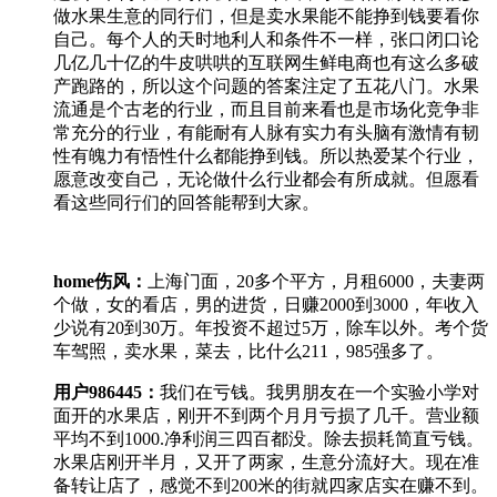
做水果生意的同行们，但是卖水果能不能挣到钱要看你
自己。每个人的天时地利人和条件不一样，张口闭口论
几亿几十亿的牛皮哄哄的互联网生鲜电商也有这么多破
产跑路的，所以这个问题的答案注定了五花八门。水果
流通是个古老的行业，而且目前来看也是市场化竞争非
常充分的行业，有能耐有人脉有实力有头脑有激情有韧
性有魄力有悟性什么都能挣到钱。所以热爱某个行业，
愿意改变自己，无论做什么行业都会有所成就。但愿看
看这些同行们的回答能帮到大家。
home伤风
：
上海门面，20多个平方，月租6000，夫妻两
个做，女的看店，男的进货，日赚2000到3000，年收入
少说有20到30万。年投资不超过5万，除车以外。考个货
车驾照，卖水果，菜去，比什么211，985强多了。
用户986445
：
我们在亏钱。我男朋友在一个实验小学对
面开的水果店，刚开不到两个月月亏损了几千。营业额
平均不到1000.净利润三四百都没。除去损耗简直亏钱。
水果店刚开半月，又开了两家，生意分流好大。现在准
备转让店了，感觉不到200米的街就四家店实在赚不到。