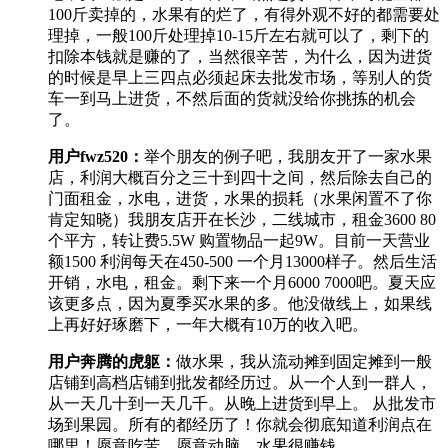
100斤卖掉的，水果有的烂了，有得外观不好的都需要处
理掉，一般100斤处理掉10-15斤左右就可以了，剩下的
扣除本钱就是赚的了，当然很辛苦，为什么，因为进货
的时候是早上三四点必须起床去批发市场，等别人的货
车一到马上进货，不然后面的货就没给你挑拣的机会
了。
用户fwz520
：
举个朋友的例子吧，我朋友开了一家水果
店，利润大概百分之三十到四十之间，然后除去自己的
门面租金，水电，进货，水果的损耗（水果闲置不了你
肯定知晓）我朋友店开在长沙，二线城市，租金3600 80
个平方，转让费5.5W 购置物品一起9W。目前一天营业
额1500 利润每天在450-500 一个月13000样子。然后生活
开销，水电，租金。剩下来一个月6000 7000吧。夏天应
该更多点，因为夏季买水果的多。他没做线上，如果线
上再好好琢磨下，一年大概有10万的收入吧。
用户奔腾的虎躯
：
做水果，我从流动摊到固定摊到一般
店铺到高档店铺到批发都经历过。从一个人到一群人，
从一天几十到一天几千。从晚上进货到早上。 从批发市
场到果园。所有的都经历了！你就会彻底知道利润点在
哪里！愿意吃苦，愿意动脑，水果很赚钱。