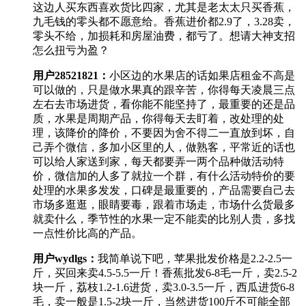
这边人买东西喜欢货比四家，尤其是老太太只买香蕉，
九毛钱的零头都不愿意给。香蕉进价都2.9了，3.28卖，
零头不给，加损耗和房屋油费，都亏了。想请大神支招
怎么扭亏为盈？
用户28521821
：
小区边的水果店的话如果店租金不高是
可以做的，只是做水果真的跟辛苦，你得每天凌晨三点
左右去市场进货，看你能不能坚持了，最重要的还是品
质，水果是周期产品，你得每天去盯着，改处理的处
理，该降价的降价，不要因为舍不得二一直放到坏，自
己弄个微信，多加小区里的人，做熟客，平常近的话也
可以给人家送到家，每天都要弄一两个品种做活动特
价，微信加的人多了就拉一个群，有什么活动特价的要
处理的水果多发发，口碑是最重要的，产品需要自己去
市场多逛逛，眼睛要毒，跟着市场走，市场什么货最多
就卖什么，季节性的水果一定不能卖的比别人贵，多找
一点性价比高的产品。
用户wydlgs
：
我简单说下吧，苹果批发价格是2.2-2.5一
斤，买回来卖4.5-5.5一斤！香蕉批发6-8毛一斤，卖2.5-2
块一斤，荔枝1.2-1.6进货，卖3.0-3.5一斤，西瓜进货6-8
毛，卖一般是1.5-2块一斤，当然进货100斤不可能全部