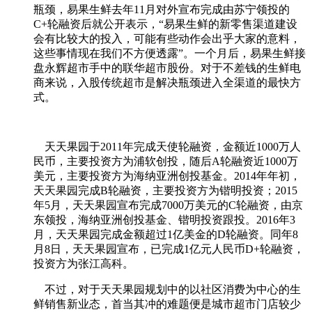
瓶颈，易果生鲜去年11月对外宣布完成由苏宁领投的
C+轮融资后就公开表示，“易果生鲜的新零售渠道建设
会有比较大的投入，可能有些动作会出乎大家的意料，
这些事情现在我们不方便透露”。一个月后，易果生鲜接
盘永辉超市手中的联华超市股份。对于不差钱的生鲜电
商来说，入股传统超市是解决瓶颈进入全渠道的最快方
式。
天天果园于2011年完成天使轮融资，金额近1000万人
民币，主要投资方为浦软创投，随后A轮融资近1000万
美元，主要投资方为海纳亚洲创投基金。2014年年初，
天天果园完成B轮融资，主要投资方为锴明投资；2015
年5月，天天果园宣布完成7000万美元的C轮融资，由京
东领投，海纳亚洲创投基金、锴明投资跟投。2016年3
月，天天果园完成金额超过1亿美金的D轮融资。同年8
月8日，天天果园宣布，已完成1亿元人民币D+轮融资，
投资方为张江高科。
不过，对于天天果园规划中的以社区消费为中心的生
鲜销售新业态，首当其冲的难题便是城市超市门店较少