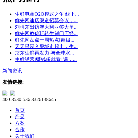
生鲜电商O2O模式之争 线下...
鲜先网速店渠道招募会议，...
刘强东出访澳大利亚签大单...
鲜先网教你玩转生鲜门店经...
鲜先网盘点一周热点‖超级...
天天果园入股城市超市，生...
京东生鲜再发力 与全球水...
生鲜经营‖赚钱多就看1遍，...
新闻资讯
友情链接:
400-8530-536
3326138645
首页
产品
方案
合作
关于我们