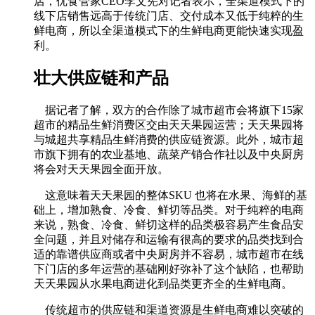
店，优食管家CEO李文宪对记者表示，全渠道模式下的
线下店销售远高于传统门店、交付成本又低于纯粹的生
鲜电商，所以全渠道模式下的生鲜电商更能快速实现盈
利。
壮大供应链和产品
据记者了解，双方的合作除了城市超市会将旗下15家
超市的精品生鲜消费区交由天天果园运营；天天果园将
与城超共享精品生鲜消费的供应链资源。此外，城市超
市旗下拥有的农业基地、蔬菜产销合作社以及中央厨房
将会对天天果园全面开放。
这意味着天天果园的整体SKU 也将在水果、海鲜的基
础上，增加熟食、冷食、鲜切等品类。对于纯粹的电商
来说，熟食、冷食、鲜切这样的品类极容易产生食品安
全问题，并且对储存和运输有很高的要求的品类找到合
适的靠谱供应商或者中央厨房并不容易，城市超市在线
下门店的多年运营的基础刚好弥补了这个缺陷，也帮助
天天果园从水果电商进化到品类更齐全的生鲜电商。
传统超市的供应链和渠道资源是生鲜电商难以突破的