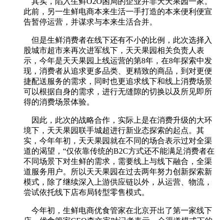
其实，陷入生鲜O2O困局的企业并非天天果园一家。
此前，另一生鲜电商本来生活一手打造的本来便利便宣
告暂停运营，并谋求与本来生活合并。
但是生鲜消费者在线下还有不小的比例，此次选择入
股城市超市来再次进军线下，天天果园相关负责人表
示，今年是天天果园上线运营的第8年，在8年探索中发
现，消费者从追求更多品类、更精致的商品，到对更便
捷配送服务的需求，同时也更追求线下和线上消费场景
可以根据自身的需求，进行无缝隙的切换以及所见即所
得的消费场景体验。
因此，此次的战略合作，实际上是在消费升级的大环
境下，天天果园联手城超进行新业态探索的起点。其
实，今年年初，天天果园就在不同的场合表示过对全渠
道的渴望，“仅依靠传统的B2C方式还不能满足消费者在
不同场景下对生鲜的需求，需要线上与线下融合，全渠
道服务用户。所以天天果园在过去两年努力创新探索新
模式，除了继续深入上游供应链以外，从运营、物流，
尝试依托线下店布局转型零售模式。
今年初，生鲜电商优食管家在北京开出了第一家线下