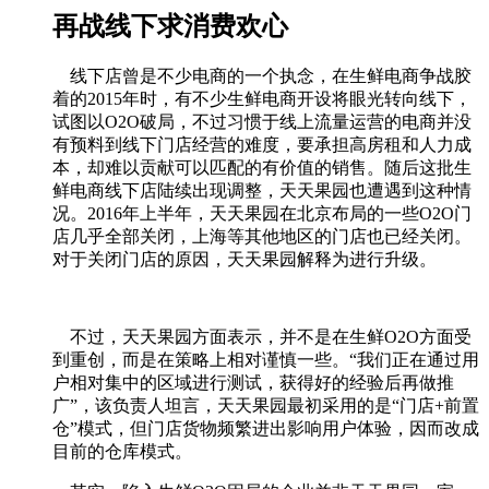
再战线下求消费欢心
线下店曾是不少电商的一个执念，在生鲜电商争战胶
着的2015年时，有不少生鲜电商开设将眼光转向线下，
试图以O2O破局，不过习惯于线上流量运营的电商并没
有预料到线下门店经营的难度，要承担高房租和人力成
本，却难以贡献可以匹配的有价值的销售。随后这批生
鲜电商线下店陆续出现调整，天天果园也遭遇到这种情
况。2016年上半年，天天果园在北京布局的一些O2O门
店几乎全部关闭，上海等其他地区的门店也已经关闭。
对于关闭门店的原因，天天果园解释为进行升级。
不过，天天果园方面表示，并不是在生鲜O2O方面受
到重创，而是在策略上相对谨慎一些。“我们正在通过用
户相对集中的区域进行测试，获得好的经验后再做推
广”，该负责人坦言，天天果园最初采用的是“门店+前置
仓”模式，但门店货物频繁进出影响用户体验，因而改成
目前的仓库模式。