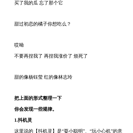
买了我的瓜 忘了那个它
甜过初恋的橘子你想吃么？
哎呦
不要再捏我了 再捏我涨价了 烦死了
甜的像杨钰莹 红的像林志玲
把上面的形式整理一下
你会发现一些规律。
1.抖机灵
这里说的【抖机灵】是“耍小聪明”、“玩小心机”的意