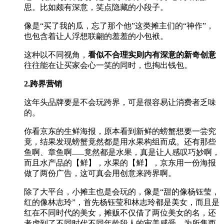
思。比如颇有深意，笑点隐藏的小段子。
像是“买了我的瓜，忘了那个他”这类摊主们的“神作”，
也包含着让人浮想联翩的羞羞的小包袱。
这种以不同视角，
看似不合理实则内有深意的新奇创意
往往能在让买家会心一笑的同时，也掏出钱包。
2.跨界营销
这年头品牌要是不会玩跨界，可是很容易让消费者乏味
的。
你看京东的生鲜海报，原本看到新鲜的螃蟹想要一尝究
竟，结果发现螃蟹竟然都是用水果构组而成。还有那些
鱼啊、章鱼啊......竟然都是水果，真是让人感叹巧妙啊，
而且水产品的【鲜】，水果的【鲜】，京东用一份海报
做了两份广告，这可真会用创意来跨界啊。
除了大平台，小摊主也是会玩的，像是“甜的像杨钰莹，
红的像林志玲”，首先杨钰莹和林志玲都是美女，而且是
红在不同时代的美女，摊贩不仅借了两位美女的名，还
考虑到了不同时代不同年龄段人的审美感受，为所售西