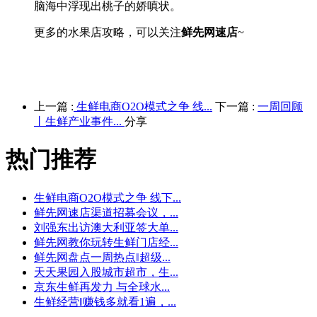
脑海中浮现出桃子的娇嗔状。
更多的水果店攻略，可以关注
鲜先网速店
~
上一篇 :
生鲜电商O2O模式之争 线...
下一篇 :
一周回顾
丨生鲜产业事件...
分享
热门推荐
生鲜电商O2O模式之争 线下...
鲜先网速店渠道招募会议，...
刘强东出访澳大利亚签大单...
鲜先网教你玩转生鲜门店经...
鲜先网盘点一周热点‖超级...
天天果园入股城市超市，生...
京东生鲜再发力 与全球水...
生鲜经营‖赚钱多就看1遍，...