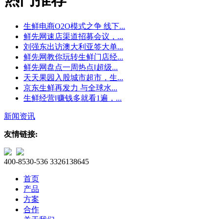
生鲜电商O2O模式之争 线下...
鲜先网速店渠道招募会议，...
刘强东出访澳大利亚签大单...
鲜先网教你玩转生鲜门店经...
鲜先网盘点一周热点‖超级...
天天果园入股城市超市，生...
京东生鲜再发力 与全球水...
生鲜经营‖赚钱多就看1遍，...
新闻资讯
友情链接:
400-8530-536
3326138645
首页
产品
方案
合作