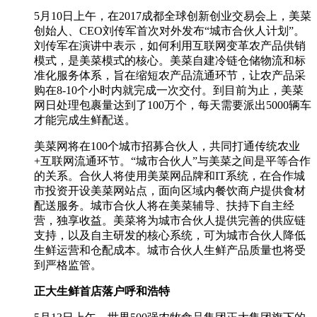
5月10日上午，在2017成都全球创新创业交易会上，美菜
创始人、CEO刘传军首次对外发布“城市合伙人计划”。
刘传军在演讲中表示，如何利用互联网变革农产品供销
模式，是美菜模式的核心。美菜自建冷链仓储物流和标
准化服务体系，旨在缩短农产品流通环节，让农产品采
购在8-10个小时内就完成一次交付。到目前为止，美菜
网日处理包裹量达到了100万个，每天需要派出5000辆车
才能完成生鲜配送。
美菜网将在100个城市招募合伙人，共同打通传统农业
+互联网流通环节。“城市合伙人”与美菜之间是平等合作
的关系。合伙人将使用美菜网品牌和IT系统，在合作城
市投资开设美菜网站点，面向区域内餐饮商户提供食材
配送服务。城市合伙人将在美菜辅导、扶持下自主经
营，独享收益。美菜将为城市合伙人提供完善的供应链
支持，以及自主研发的核心系统，可为城市合伙人降低
生鲜运营和仓配成本。城市合伙人生鲜产品质量也将受
到严格监管。
正大生鲜首店落户呼和浩特