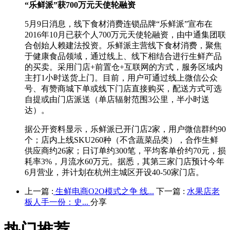
“乐鲜派”获700万元天使轮融资
5月9日消息，线下食材消费连锁品牌“乐鲜派”宣布在
2016年10月已获个人700万元天使轮融资，由中通集团联
合创始人赖建法投资。乐鲜派主营线下食材消费，聚焦
于健康食品领域，通过线上、线下相结合进行生鲜产品
的买卖。采用门店+前置仓+互联网的方式，服务区域内
主打1小时送货上门。目前，用户可通过线上微信公众
号、有赞商城下单或线下门店直接购买，配送方式可选
自提或由门店派送（单店辐射范围3公里，半小时送
达）。
据公开资料显示，乐鲜派已开门店2家，用户微信群约90
个；店内上线SKU260种（不含蔬菜品类），合作生鲜
供应商约26家；日订单约300笔，平均客单价约70元，损
耗率3%，月流水60万元。据悉，其第三家门店预计今年
6月营业，并计划在杭州主城区开设40-50家门店。
上一篇 :
生鲜电商O2O模式之争 线...
下一篇 :
水果店老
板人手一份：史...
分享
热门推荐