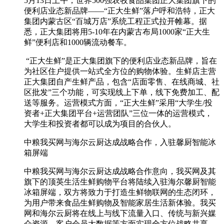
5月13日上午，世界500强农牧食品集团正大集团旗下的
便利店业态新品牌——“正大生鲜”落户呼和浩特，正大
集团内蒙古区“百城万店”系统工程正式拉开帷幕。据
悉，正大集团将用5-10年在内蒙古布局1000家“正大生
鲜”便利店和1000辆流动餐车。
“正大生鲜”是正大集团旗下的便利店业态新品牌，旨在
为社区住户提供一站式全方位的购物体验。生鲜店主营
正大集团自产生鲜产品，包含“店面零售、在线商城、社
区批发”三个功能，可实现线上下单，线下免费加工、配
送等服务。运营模式方面，“正大生鲜”采用“大学生/投
资者+正大集团平台+运营团队”三位一体的运营模式，
大学生和投资者都可以成为项目的合伙人。
中粮我买网与海尔云厨达成战略合作，入驻馨厨智能冰
箱屏端
中粮我买网与海尔云厨达成战略合作意向，我买网及其
旗下的顶英生活生鲜购物平台将陆续入驻海尔馨厨智能
冰箱屏端，双方将致力于打造生鲜物联网的生态闭环，
为用户带来食品生鲜购物及智能家居生活新体验。我买
网和海尔云厨将在线上与线下流量入口、传统与新兴媒
介资源、客户会员大数据等方面实现全方位战略共享。