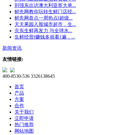
刘强东出访澳大利亚签大单...
鲜先网教你玩转生鲜门店经...
鲜先网盘点一周热点‖超级...
天天果园入股城市超市，生...
京东生鲜再发力 与全球水...
生鲜经营‖赚钱多就看1遍，...
新闻资讯
友情链接:
400-8530-536
3326138645
首页
产品
方案
合作
关于我们
立即申请
热门推荐
网站地图