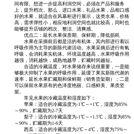
间有限。想进一步提高利润空间，必须在产品和服务
上，提升档次。那么，进口水果，礼品水果，品相口感
好的水果，就适合在风幕柜进行展示，这类水果，价格
高，需求弹性小，相应地利润空间也就比较高，同时也
能够提升店铺的档次、整洁、清爽感。
优点二：延长水果保质期、保鲜期，降低损耗
水果在采摘前后都是活的有机体，其内部进行着以
呼吸作用为主导的新陈代谢活动。水果采摘后进行有氧
呼吸，会消耗果实机体。环境温度越高，水果呼吸作用
越强，消耗越快，成熟地越早，贮藏时间越短。
合适的冷藏温度，对水果储存来说很重要，一是能
够极大抑制了水果的呼吸作用，延缓了果实新陈代谢的
速率，延长水果贮藏期和保鲜期（销售货架期）；二是
可以保留水果原有的色泽度艳丽、口感鲜美、果质坚
挺。
常见水果的冷藏温度和湿度如下：
苹果：适合的冷藏温度为-1℃～+1℃，湿度为85%
～90%，贮藏期为2-7天
梨子：适合的冷藏温度为-1℃～+1.5℃，湿度为85%
～90%，贮藏期为1-6天
西瓜：适合的冷藏温度为2℃～4℃，湿度为75%～