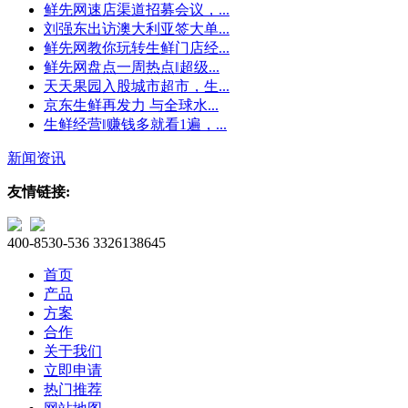
鲜先网速店渠道招募会议，...
刘强东出访澳大利亚签大单...
鲜先网教你玩转生鲜门店经...
鲜先网盘点一周热点‖超级...
天天果园入股城市超市，生...
京东生鲜再发力 与全球水...
生鲜经营‖赚钱多就看1遍，...
新闻资讯
友情链接:
400-8530-536
3326138645
首页
产品
方案
合作
关于我们
立即申请
热门推荐