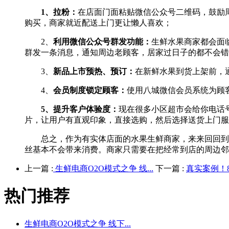
1、
拉粉：
在店面门面粘贴微信公众号二维码，鼓励
购买，商家就近配送上门更让懒人喜欢；
2、
利用微信公众号群发功能：
生鲜水果商家都会面
群发一条消息，通知周边老顾客，居家过日子的都不会错
3、
新品上市预热、预订：
在新鲜水果到货上架前，
4、
会员制度锁定顾客：
使用八城微信会员系统为顾
5、提升客户体验度：
现在很多小区超市会给你电话
片，让用户有直观印象，直接选购，然后选择送货上门服
总之，作为有实体店面的水果生鲜商家，来来回回到店
丝基本不会带来消费。商家只需要在把经常到店的周边邻
上一篇 :
生鲜电商O2O模式之争 线...
下一篇 :
真实案例！8
热门推荐
生鲜电商O2O模式之争 线下...