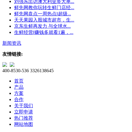
刘强东出访澳大利亚签大单...
鲜先网教你玩转生鲜门店经...
鲜先网盘点一周热点‖超级...
天天果园入股城市超市，生...
京东生鲜再发力 与全球水...
生鲜经营‖赚钱多就看1遍，...
新闻资讯
友情链接:
400-8530-536
3326138645
首页
产品
方案
合作
关于我们
立即申请
热门推荐
网站地图