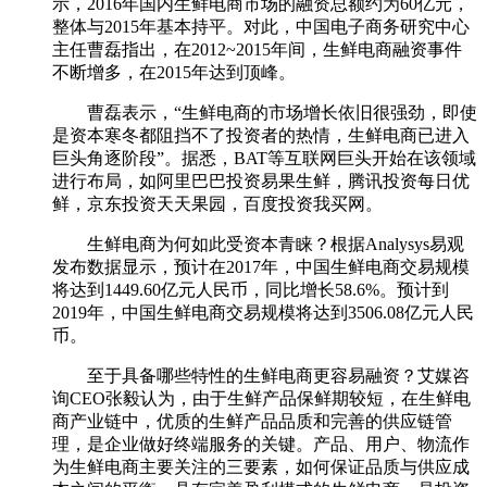
示，2016年国内生鲜电商市场的融资总额约为60亿元，
整体与2015年基本持平。对此，中国电子商务研究中心
主任曹磊指出，在2012~2015年间，生鲜电商融资事件
不断增多，在2015年达到顶峰。
曹磊表示，“生鲜电商的市场增长依旧很强劲，即使
是资本寒冬都阻挡不了投资者的热情，生鲜电商已进入
巨头角逐阶段”。据悉，BAT等互联网巨头开始在该领域
进行布局，如阿里巴巴投资易果生鲜，腾讯投资每日优
鲜，京东投资天天果园，百度投资我买网。
生鲜电商为何如此受资本青睐？根据Analysys易观
发布数据显示，预计在2017年，中国生鲜电商交易规模
将达到1449.60亿元人民币，同比增长58.6%。预计到
2019年，中国生鲜电商交易规模将达到3506.08亿元人民
币。
至于具备哪些特性的生鲜电商更容易融资？艾媒咨
询CEO张毅认为，由于生鲜产品保鲜期较短，在生鲜电
商产业链中，优质的生鲜产品品质和完善的供应链管
理，是企业做好终端服务的关键。产品、用户、物流作
为生鲜电商主要关注的三要素，如何保证品质与供应成