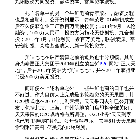
九阳股份共同投资、鼎晖资本、富厚资本跟投。
死亡名单中的另一个生鲜电商青年菜君，融资历程
也是相当顺利。公开资料显示，青年菜君2014年初成立
后不久便获创业工厂数百万天使投资；2014年9月，A轮
融资，1000万人民币，投资方为梅花天使创投、九合创
投；2015年3月，B轮融资，数百万美元，联创策源、平
安创新投、真格基金成为其新一轮投资方。
美味七七在破产清算之前的道路也十分顺畅。其前
身为泰国正大集团于2011年创立的生鲜
B2C
网站“正大天
地”，后在2013年更名为“美味七七”，并在2014年获得亚
马逊2000万美元投资。
而即便在上述名单之外，一些生鲜电商的日子也并
不好过。作为目前为止完成最多轮融资的天天果园，其
O2O模式也在2016年走到困境。天天果园去年已公开宣
布，包括北京、上海、广州等地的门店即将全部关闭，
天天果园的O2O战略将有所调整。O2O业务“天天到家”
也已被“闪电购”替代。公开资料显示，去年8月天天果园
拿到张江高科1亿美元的D轮融资。
睿鼎资本创始人李鑫在接受南都记者采访时就坦