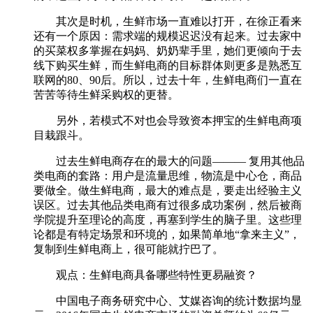
其次是时机，生鲜市场一直难以打开，在徐正看来
还有一个原因：需求端的规模迟迟没有起来。过去家中
的买菜权多掌握在妈妈、奶奶辈手里，她们更倾向于去
线下购买生鲜，而生鲜电商的目标群体则更多是熟悉互
联网的80、90后。所以，过去十年，生鲜电商们一直在
苦苦等待生鲜采购权的更替。
另外，若模式不对也会导致资本押宝的生鲜电商项
目栽跟斗。
过去生鲜电商存在的最大的问题——— 复用其他品
类电商的套路：用户是流量思维，物流是中心仓，商品
要做全。做生鲜电商，最大的难点是，要走出经验主义
误区。过去其他品类电商有过很多成功案例，然后被商
学院提升至理论的高度，再塞到学生的脑子里。这些理
论都是有特定场景和环境的，如果简单地“拿来主义”，
复制到生鲜电商上，很可能就拧巴了。
观点：生鲜电商具备哪些特性更易融资？
中国电子商务研究中心、艾媒咨询的统计数据均显