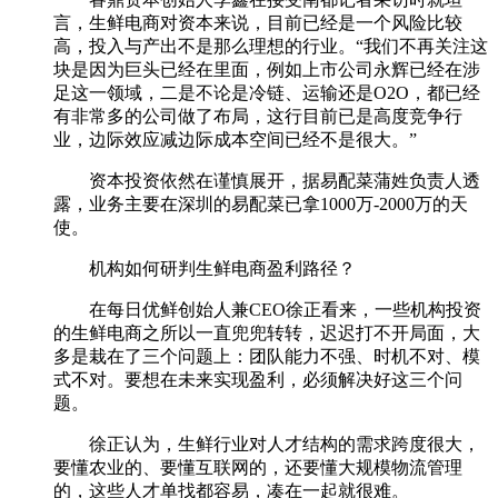
言，生鲜电商对资本来说，目前已经是一个风险比较
高，投入与产出不是那么理想的行业。“我们不再关注这
块是因为巨头已经在里面，例如上市公司永辉已经在涉
足这一领域，二是不论是冷链、运输还是O2O，都已经
有非常多的公司做了布局，这行目前已是高度竞争行
业，边际效应减边际成本空间已经不是很大。”
资本投资依然在谨慎展开，据易配菜蒲姓负责人透
露，业务主要在深圳的易配菜已拿1000万-2000万的天
使。
机构如何研判生鲜电商盈利路径？
在每日优鲜创始人兼CEO徐正看来，一些机构投资
的生鲜电商之所以一直兜兜转转，迟迟打不开局面，大
多是栽在了三个问题上：团队能力不强、时机不对、模
式不对。要想在未来实现盈利，必须解决好这三个问
题。
徐正认为，生鲜行业对人才结构的需求跨度很大，
要懂农业的、要懂互联网的，还要懂大规模物流管理
的，这些人才单找都容易，凑在一起就很难。