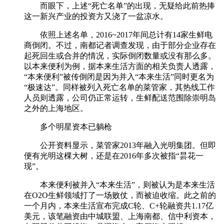
而眼下，上述“死亡名单”的出现，无疑给此前热捧
这一新兴产业的投资方又浇了一盆凉水。
依照上述名单，2016~2017年间总计有14家生鲜电
商倒闭。不过，南都记者调查发现，由于部分企业存在
起死回生或合并的情况，实际倒闭数量或没有那么多。
以本来便利为例，据本来生活方面的相关负责人透露，
“本来便利”被传倒闭是因为并入“本来生活”同时更名为
“极速达”。同样被列入死亡名单的菜管家，其热线工作
人员则透露，公司仍正常运转，生鲜配送范围除崇明岛
之外的上海地区。
多个明星资本已躺枪
公开资料显示，菜管家2013年融入光明集团。但即
便有光明这棵大树，还是在2016年多次被指“昙花一
现”。
本来便利被并入“本来生活”，则被认为是本来生活
在O2O生鲜领域打了一场败仗，而被迫收缩。此之前的
一个月内，本来生活宣布完成C轮、C+轮融资共1.17亿
美元，该笔融资由中城联盟、上海南都、信中利资本，