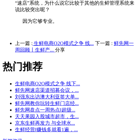
“速店”系统，为什么说它比较于其他的生鲜管理系统来
说比较突出呢？
因为它够专业。
上一篇 :
生鲜电商O2O模式之争 线...
下一篇 :
鲜先网一
周回顾丨生鲜产...
分享
热门推荐
生鲜电商O2O模式之争 线下...
鲜先网速店渠道招募会议，...
刘强东出访澳大利亚签大单...
鲜先网教你玩转生鲜门店经...
鲜先网盘点一周热点‖超级...
天天果园入股城市超市，生...
京东生鲜再发力 与全球水...
生鲜经营‖赚钱多就看1遍，...