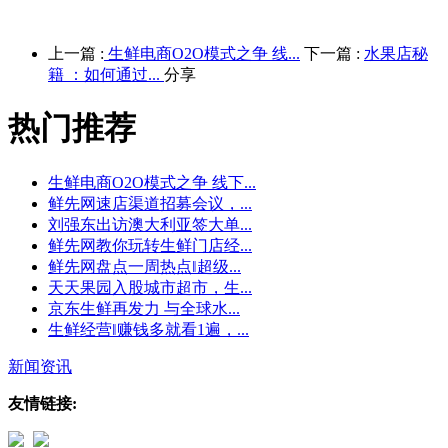
上一篇 :
生鲜电商O2O模式之争 线...
下一篇 :
水果店秘
籍 ：如何通过...
分享
热门推荐
生鲜电商O2O模式之争 线下...
鲜先网速店渠道招募会议，...
刘强东出访澳大利亚签大单...
鲜先网教你玩转生鲜门店经...
鲜先网盘点一周热点‖超级...
天天果园入股城市超市，生...
京东生鲜再发力 与全球水...
生鲜经营‖赚钱多就看1遍，...
新闻资讯
友情链接: