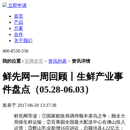
立即申请
首页
产品
方案
合作
关于我们
400-8530-536
我的位置 :
官网首页
>
资讯列表
>
资讯详情
鲜先网一周回顾丨生鲜产业事
件盘点（05.28-06.03）
发表于 2017-06-20 13:37:38
鲜先网导读：①国家邮政局调停顺丰菜鸟之争：顾全大
局保生鲜运输；②百果园全国最大配送中心在佛山投入
运营；③辉山乳业新增16宗诉讼，总额涉及4.22亿元；