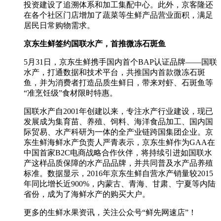
投资建设了追溯体系和加工集配中心。此外，京客隆还
在各个社区门店增加了蔬菜等生鲜产品营业面积，满足
居民日常购物需求。
京东生鲜签约国联水产，首推微冻石斑鱼
5月31日，京东生鲜携手国内首个BAP认证品牌——国联
水产，打通数据和技术平台，共推国内首款微冻石斑
鱼，并为消费者打造品质生鲜日，带来对虾、石斑鱼等
“准烹饪级”食材限时特惠。
国联水产自2001年创建以来，专注水产行业建设，现已
发展成为集育苗、养殖、饲料、海洋食品加工、国内国
际贸易、水产科研为一体的全产业链跨国集团企业。京
东生鲜海鲜水产负责人严青表示，京东生鲜作为GAA在
中国首家B2C电商战略合作伙伴，将持续引进如国联水
产这样品质保障的水产品品牌，并共同普及水产品养殖
标准。数据显示，2016年京东生鲜自营水产销量较2015
年同比增长近900%，内蒙古、青海、甘肃、宁夏等内陆
省份，成为了海鲜水产的购买大户。
更多的生鲜水果资讯，关注公众号“鲜先网速店”！