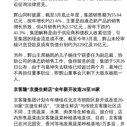
讼征询法律意见。
辉山同时披露，截至3月底止年度，集团销售额为55.04
亿元，按年增长约21.6%，主要是由液态奶产品的销售
增长所致，但4月销售约为2.57亿元，按年下跌约
41.3%，集团解释是由于供应商和债权人收紧信贷，引
至集团的现金流造成不便。截至今年3月底，辉山未经审
核计息贷款及或有负债分别约为229亿及39亿元。
另外，辉山主席杨凯的儿子杨佳宁获委任为副总裁，协
助公司的液态奶销售工作。值得留意的是，集团于5月26
日公布，由于与葛坤失去联络已经超过两个月，葛坤已
不再担任董事职位，即辉山董事会只剩下大股东杨凯一
人。
京客隆“京捷生鲜店”全年新开改造20至30家
京客隆集团计划今年继续在北京市朝阳区新开或改造20-
30家“京捷生鲜店”。“京捷生鲜店”与传统京客隆社区店
不同，主营蔬菜、水果、肉类等生鲜食品。据介绍，店
内所售蔬菜由京客隆蔬菜种植基地直供。目前，京客隆
已在河北固安、香河等地发展蔬菜种植基地1万多亩，并