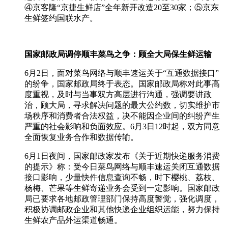
④京客隆“京捷生鲜店”全年新开改造20至30家；⑤京东
生鲜签约国联水产。
国家邮政局调停顺丰菜鸟之争：顾全大局保生鲜运输
6月2日，面对菜鸟网络与顺丰速运关于“互通数据接口”
的纷争，国家邮政局终于表态。国家邮政局称对此事高
度重视，及时与当事双方高层进行沟通，强调要讲政
治，顾大局，寻求解决问题的最大公约数，切实维护市
场秩序和消费者合法权益，决不能因企业间的纠纷产生
严重的社会影响和负面效应。6月3日12时起，双方同意
全面恢复业务合作和数据传输。
6月1日夜间，国家邮政家发布《关于近期快递服务消费
的提示》称：受今日菜鸟网络与顺丰速运关闭互通数据
接口影响，少量快件信息查询不畅，时下樱桃、荔枝、
杨梅、芒果等生鲜寄递业务会受到一定影响。国家邮政
局已要求各地邮政管理部门保持高度警觉，强化调度，
积极协调邮政企业和其他快递企业组织运能，努力保持
生鲜农产品外运渠道畅通。