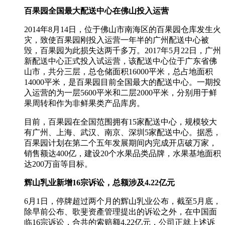
百果园全国最大配送中心在佛山投入运营
2014年8月14日，位于佛山市南海区的百果园仓库发生火
灾，致使百果园刚投入运营一年半的广州配送中心被
毁，百果园为此损失达两千多万。2017年5月22日，广州
新配送中心正式投入试运营，该配送中心位于广东省佛
山市，共分三层，总仓储面积16000平米，总占地面积
14000平米，是百果园目前全国最大的配送中心。一期投
入运营的为一层5600平米和二层2000平米，分别用于鲜
果周转和作为非鲜果类产品库房。
目前，百果园在全国范围拥有15家配送中心，规模较大
有广州、上海、武汉、南京、深圳5家配送中心。据悉，
百果园计划在第二个五年发展期间内完成开店破万家，
销售额达400亿，建设20个水果品类品牌，水果基地面积
达200万亩等目标。
辉山乳业新增16宗诉讼，总额涉及4.22亿元
6月1日，停牌超过两个月的辉山乳业公布，截至5月底，
除早前公布、歌斐资產管理提出的诉讼之外，在中国面
临16宗诉讼，合共的索赔额4.22亿元，公司正就上述诉