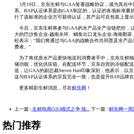
3月19日，京东生鲜与GAA签署战略协议，成为其在
系。BAP认证体系是由GAA制定的，认证的各项标准
行了该标准的企业方可获得认证，其产品可在包装上显示
今后，京东生鲜将参与GAA的水产品全产业链把控，让
大的巴沙鱼企业-越南永环、鲷鱼出口龙头企业-海南勤
松表示：“我们将通过与GAA的战略合作共同普及水产
费者。”
为了将优质水产品更快地送到消费者手中，京东生鲜独
储功能，优化供应链。在配送环节，京东自营的冷链配送
送，让GAA的副总裁Steven Hart印象深刻，他
这与BAP认证体系的宗旨完全一致，也是提升BAP品牌
更多精彩生鲜消息，尽在
鲜先网
！
上一篇 :
生鲜电商O2O模式之争 线...
下一篇 :
鲜先网一周回
热门推荐