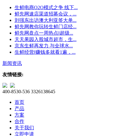
生鲜电商O2O模式之争 线下...
鲜先网速店渠道招募会议，...
刘强东出访澳大利亚签大单...
鲜先网教你玩转生鲜门店经...
鲜先网盘点一周热点‖超级...
天天果园入股城市超市，生...
京东生鲜再发力 与全球水...
生鲜经营‖赚钱多就看1遍，...
新闻资讯
友情链接:
400-8530-536
3326138645
首页
产品
方案
合作
关于我们
立即申请