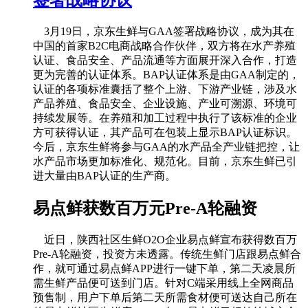
签署战略协议
3月19日，京东生鲜与GAA签署战略协议，成为其在
中国的首家B2C电商战略合作伙伴，双方将在水产养殖
认证、食品安全、产品流通等方面展开深入合作，打造
更为完善的认证体系。BAP认证体系是由GAA制定的，
认证的各项标准囊括了整个上游、下游产业链，涉及水
产品养殖、食品安全、企业设施、产业可溯源、环境可
持续发展等。在养殖和加工过程中执行了该标准的企业
方可获得认证，其产品可在包装上显示BAP认证标识。
今后，京东生鲜将参与GAA的水产品全产业链把控，让
水产品市场更加标准化、规范化。目前，京东生鲜已引
进大量由BAP认证的生产商。
易点鲜获数百万元Pre-A轮融资
近日，陕西社区生鲜O2O企业易点鲜宣布获得数百万
Pre-A轮融资，投资方未透露。传统生鲜门店跟易点鲜合
作，就可通过易点鲜APP进行一键下单，第二天凌晨所
需生鲜产品便可送到门店。针对C端采用线上全网商品
预售制，用户下单后第二天所需食材便可送达自己所在