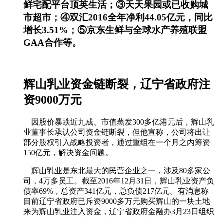
鲜宅配平台顶英生活；③天天果园或已收购城
市超市；④双汇2016全年净利44.05亿元，同比
增长3.51%；⑤京东生鲜与全球水产养殖联盟
GAA合作等。
辉山乳业资金链断裂，辽宁省政府注
资9000万元
因股价暴跌近九成、市值蒸发300多亿港元后，辉山乳
业董事长承认公司资金链断裂，但他宣称，公司将出让
部分股权引入战略投资者，通过重组在一个月之内筹资
150亿元，解决资金问题。
辉山乳业是东北最大的民营企业之一，涉及80多家公
司，4万多员工。截至2016年12月31日，辉山乳业资产负
债率69%，总资产341亿元，总负债217亿元。有消息称
目前辽宁省政府已斥资9000多万元购买辉山的一块土地
来为辉山乳业注入资金，辽宁省政府金融办3月23日组织