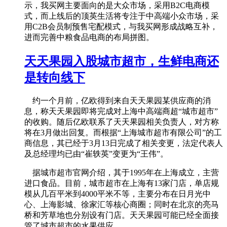
示，我买网主要面向的是大众市场，采用B2C电商模
式，而上线后的顶英生活将专注于中高端小众市场，采
用C2B会员制预售宅配模式，与我买网形成战略互补，
进而完善中粮食品电商的布局拼图。
天天果园入股城市超市，生鲜电商还
是转向线下
约一个月前，亿欧得到来自天天果园某供应商的消
息，称天天果园即将完成对上海中高端商超“城市超市”
的收购。随后亿欧联系了天天果园相关负责人，对方称
将在3月做出回复。而根据“上海城市超市有限公司”的工
商信息，其已经于3月13日完成了相关变更，法定代表人
及总经理均已由“崔轶英”变更为“王伟”。
据城市超市官网介绍，其于1995年在上海成立，主营
进口食品。目前，城市超市在上海有13家门店，单店规
模从几百平米到4000平米不等，主要分布在日月光中
心、上海影城、徐家汇等核心商圈；同时在北京的亮马
桥和芳草地也分别设有门店。天天果园可能已经全面接
管了城市超市的水果供应。