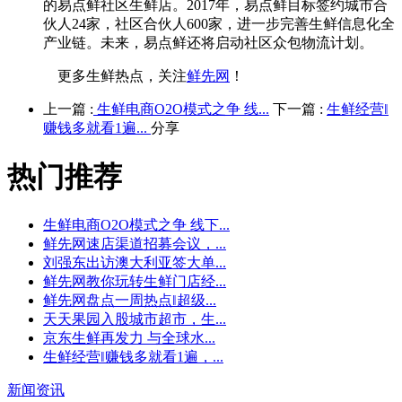
的易点鲜社区生鲜店。2017年，易点鲜目标签约城市合
伙人24家，社区合伙人600家，进一步完善生鲜信息化全
产业链。未来，易点鲜还将启动社区众包物流计划。
更多生鲜热点，关注
鲜先网
！
上一篇 :
生鲜电商O2O模式之争 线...
下一篇 :
生鲜经营‖
赚钱多就看1遍...
分享
热门推荐
生鲜电商O2O模式之争 线下...
鲜先网速店渠道招募会议，...
刘强东出访澳大利亚签大单...
鲜先网教你玩转生鲜门店经...
鲜先网盘点一周热点‖超级...
天天果园入股城市超市，生...
京东生鲜再发力 与全球水...
生鲜经营‖赚钱多就看1遍，...
新闻资讯