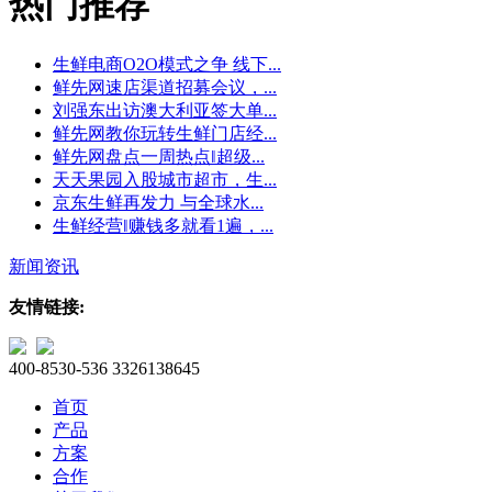
热门推荐
生鲜电商O2O模式之争 线下...
鲜先网速店渠道招募会议，...
刘强东出访澳大利亚签大单...
鲜先网教你玩转生鲜门店经...
鲜先网盘点一周热点‖超级...
天天果园入股城市超市，生...
京东生鲜再发力 与全球水...
生鲜经营‖赚钱多就看1遍，...
新闻资讯
友情链接:
400-8530-536
3326138645
首页
产品
方案
合作