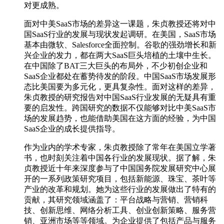
对更成熟。
面对中美SaaS市场的差异这一课题，朱贞教授还将对中
国SaaS行业的发展与现状发起调研。在美国，SaaS市场
基本由微软、Salesforce全面控制。谷歌的强劲增长和新
兴企业的发力，都在两大SaaS巨头培植的土壤中生长。
在中国除了BAT三大巨头的布局外，不少初创企业和
SaaS企业都处在蓄势待发的阶段。中国SaaS市场发展形
态比美国要为多元化，更具复杂性。面对这样的差异，
朱贞教授的研究报告对中国SaaS行业发展的无疑具有重
要的启发性。跨国研究的数据不仅能够对比中美SaaS市
场的发展趋势，也能借助美国在这方面的经验，为中国
SaaS企业的成长提供指导。
作为业内的学术专家，朱贞教授除了常年在美国立学著
书，也时刻关注着中国各行业的发展现状。据了解，朱
贞教授近十年来深度参与了中国国务院发展研究中心展
开的一系列政策研究项目，包括新能源、珠宝、茶叶等
产业的改革和规划。她为这些行业的发展做出了特有的
贡献，其研究领域涵盖了：平台战略与营销、营销科
技、创新思维、网络分析工具、创业创新策略、服务营
销、亚洲市场等等领域。为企业提供了包括产品与服务