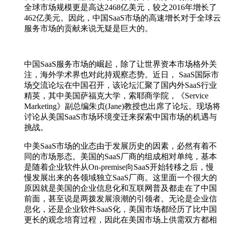
全球市场规模更是高达2468亿美元，较之2016年增长了
462亿美元。因此，中国SaaS市场的高速增长对于全球云
服务市场的贡献来说无疑是巨大的。
中国SaaS服务市场的崛起，除了让世界资本市场格外关
注，海外学术界也对此持观察态势。近日， SaaS国际市
场交流论坛在中国召开，该论坛汇聚了国内外SaaS行业
精英，其中美国萨福克大学，索耶商学院，《Service
Marketing》副总编朱贞(Jane)教授也出席了论坛。现场将
讨论从美国SaaS市场环境变迁来探索中国市场的机遇与
挑战。
中美SaaS市场的业态由于发展历史的因素，必然有着不
同的市场形态。美国的SaaS厂商的组成相对单纯，基本
是随着企业软件从On-premise向SaaS开始转移之后，慢
慢发展出来的各领域独立SaaS厂商。这里面一个很大的
原因就是美国的企业信息化和互联网普及都走在了中国
前面，甚至说是两拨发展浪潮的引领者。无论是企业信
息化，还是企业软件SaaS化，美国市场都经历了比中国
更长的观念培育过程，因此在美国市场上供需双方都相