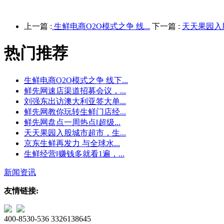
上一篇 :
生鲜电商O2O模式之争 线...
下一篇 :
天天果园入股
热门推荐
生鲜电商O2O模式之争 线下...
鲜先网速店渠道招募会议，...
刘强东出访澳大利亚签大单...
鲜先网教你玩转生鲜门店经...
鲜先网盘点一周热点‖超级...
天天果园入股城市超市，生...
京东生鲜再发力 与全球水...
生鲜经营‖赚钱多就看1遍，...
新闻资讯
友情链接:
400-8530-536
3326138645