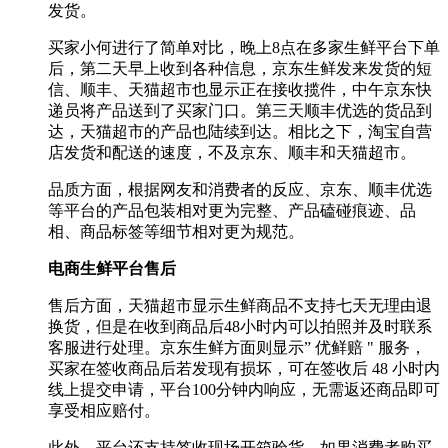
发货。
买家小何进行了简单对比，晚上8点在多家生鲜平台下单
后，第二天早上收到各种信息，京东生鲜发来发货的短
信、顺丰、天猫超市也显示正在接收揽件，中午京东快
递员将产品送到了买家门口。第三天顺丰优选的货品到
达，天猫超市的产品也陆续到达。相比之下，淘宝自营
店发货和配送的速度，不及京东、顺丰和天猫超市。
品质方面，根据网友和消费者的反应、京东、顺丰优选
等平台的产品包装相对更为完整、产品磕碰痕迹、品
相、商品标签等细节相对更为规范。
电商生鲜平台售后
售后方面，天猫超市显示生鲜商品不支持七天无理由退
换货，但是在收到商品后48小时内可以拍照并及时联系
客服进行处理。京东生鲜方面则显示” 优鲜赔 " 服务，
买家在签收商品后若发现有损坏，可在签收后 48 小时内
线上提交申请，平台100分钟内响应，无需返还商品即可
享受相应赔付。
此外，平台还支持签收现场开箱验货，如果消费者购买