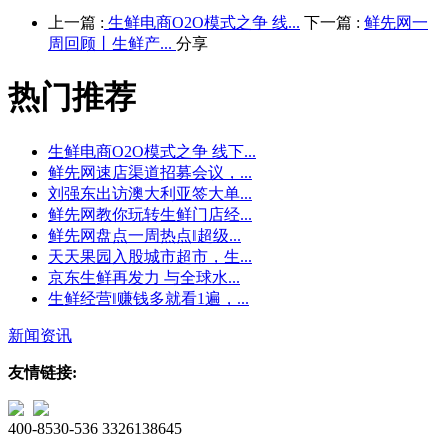
上一篇 :
生鲜电商O2O模式之争 线...
下一篇 :
鲜先网一
周回顾丨生鲜产...
分享
热门推荐
生鲜电商O2O模式之争 线下...
鲜先网速店渠道招募会议，...
刘强东出访澳大利亚签大单...
鲜先网教你玩转生鲜门店经...
鲜先网盘点一周热点‖超级...
天天果园入股城市超市，生...
京东生鲜再发力 与全球水...
生鲜经营‖赚钱多就看1遍，...
新闻资讯
友情链接:
400-8530-536
3326138645