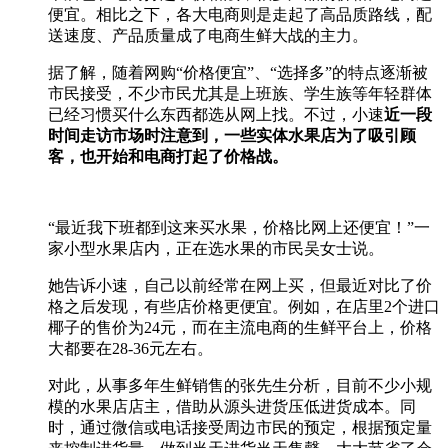
便宜。相比之下，各大电商则是走起了高品质路线，配
送速度、产品质量成了电商生鲜大战的主力。
据了解，随着网购“价格便宜”、“选择多”的特点逐渐被
市民接受，不少市民尤其是上班族、学生族等年轻群体
已经习惯买什么东西都选从网上找。不过，小速
近一段
时间走访市场时注意到，一些实体水果店为了吸引顾
客，也开始和电商打起了价格战。
“最近我下班都到这来买水果，价格比网上还便宜！”一
家小型水果店内，正在选水果的市民吴女士说。
她告诉小速，自己以前经常在网上买，但最近对比了价
格之后发现，有些店价格更便宜。例如，在店里2个进口
椰子的售价为24元，而在主流电商的生鲜平台上，价格
大都要在28-36元左右。
对此，从事多年生鲜销售的张先生分析，目前不少小规
模的水果店店主，借助从源头进货压低进货成本。同
时，通过微信或电话接受周边市民的预定，根据预定量