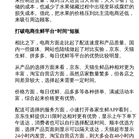
来控制进货量，做到当天进货当天售罄，大大节省了仓
储的成本，也减少了水果储藏过程中出现变坏或腐烂的
损失成本。借此，把水果的价格压到比主流电商还低，
来吸引周边顾客。
打破电商生鲜平台“时间”短板
相比之下，电商方面走比起了配送速度和产品质量。国
内一些媒体、网站也陆续做起了对比实验，京东、天猫
生鲜、拼多多、每日优鲜等平台的优势比较明显。
从产品的选择方面来看，京东、天猫生鲜品种相对更为
丰富，淘宝自营店方面，虽然店家数量繁多，但各店之
间差异较大，选择起来需要一定时间。
价格方面，每日优鲜、品多多等各种拼单、满减活动丰
富，综合起来价格更有优势。
配送可选择的服务方面，小速打开各家生鲜APP看到，
京东生鲜提供211限时达相对更有优势，显示上午下单下
午送达，消费者也可以自行选择配送时间。顺丰优选方
面，选择产品页面则显示可以隔天送达，天猫超市显示
24小时内发货。淘宝自营店方面，则大多会在48小时内