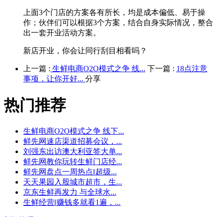
上面3个门店的方案各有所长，均是成本偏低、易于操
作；伙伴们可以根据3个方案，结合自身实际情况，整合
出一套开业活动方案。
新店开业，你会让同行刮目相看吗？
上一篇 :
生鲜电商O2O模式之争 线...
下一篇 :
18点注意
事项，让你开好...
分享
热门推荐
生鲜电商O2O模式之争 线下...
鲜先网速店渠道招募会议，...
刘强东出访澳大利亚签大单...
鲜先网教你玩转生鲜门店经...
鲜先网盘点一周热点‖超级...
天天果园入股城市超市，生...
京东生鲜再发力 与全球水...
生鲜经营‖赚钱多就看1遍，...