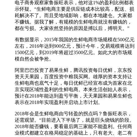
电子商务观察家鲁振旺表示，他对这1%的盈利比例都表
示怀疑。“生鲜电商主要是供应链成本比较高，配送、损
耗解决不了。而且受地域影响，都在本地建仓。大家都
不赚钱。据我了解，有规模的生鲜电商就没有赚钱的，
都在亏损。大家依然坚持的原因是搏以后，搏明天。”
有数据显示，2015年我国的生鲜电商市场规模在500亿元
左右，2016年达到900亿元，预计今年，交易规模将达到
1500亿元，到2019年将超过3500亿元。如此大的市场规
模自然会被争抢。
阿里巴巴投资了易果生鲜，腾讯投资每日优鲜，京东投
资天天果园，百度投资中粮我买网。雄厚的资本支持让
生鲜电商也底气十足，每日优鲜已经宣布成为首家在北
京实现区域性盈利的生鲜电商。本来生活创始人表示，
预计在2018年能达到盈亏平衡，天天果园和易果生鲜也
表示在2018年实现盈利并启动上市计划。
2018年会是生鲜电商由亏转盈的拐点吗？鲁振旺表示，
还需观望。“目前进入下半场了，就是巨头烧钱的阶段。
2018年能否赚钱，要看最后两三家能不能盈利。任何商
业模式都建立在格局稳定的基础上，只有老大、老二有