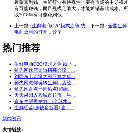
希望赚到钱。生鲜行业有特殊性，要有市场的主导权才
有可能赚钱，而且规模足够大，才能摊销基础成本。所
以2018年有可能赚到钱。”
上一篇 :
生鲜电商O2O模式之争 线...
下一篇 :
全国生鲜
电商盈利的打开...
分享
热门推荐
生鲜电商O2O模式之争 线下...
鲜先网速店渠道招募会议，...
刘强东出访澳大利亚签大单...
鲜先网教你玩转生鲜门店经...
鲜先网盘点一周热点‖超级...
天天果园入股城市超市，生...
京东生鲜再发力 与全球水...
生鲜经营‖赚钱多就看1遍，...
新闻资讯
友情链接: