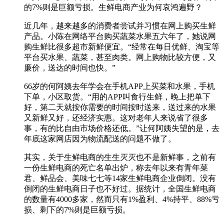
的7%则是巨额亏损。生鲜电商产业为何哀鸿遍野？
近几年，越来越多的消费者尝试并习惯在网上购买生鲜
产品。小陈在网络平台购买蔬菜水果五六年了，她说网
购生鲜比很多超市新鲜便宜。“经常在每日优鲜、淘宝等
平台买水果、蔬菜，甚至肉类。网上购物比较方便，又
廉价，送达的时间也快。”
66岁的何阿姨去年学会在手机APP上买菜和水果，手机
下单，小区取货。“用的APP叫食行生鲜，晚上把单下
好，第二天就按你需要的时间按时送来，送过来的水果
又新鲜又好，还经济实惠。这对老年人来说省了很多
事，有的比自由市场价格还低。”让何阿姨失望的是，去
年底这家网店因为物流配送的问题不做了。
其实，关于生鲜电商的生生灭灭也不是新鲜事，之前有
一份生鲜电商的死亡名单出炉，称去年以来有青年菜
君、鲜品会、美味七七等14家生鲜电商企业倒闭。没有
倒闭的生鲜电商日子也不好过。据统计，全国生鲜电商
的数量有4000多家，然而只有1%盈利、4%持平、88%亏
损、剩下的7%则是巨额亏损。