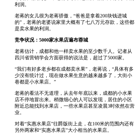
利润。
老蒋的女儿很为老蒋骄傲，“爸爸是拿着200块钱进城
的”，老蒋的老婆说家里大概有了七八万元存款，这些都
是卖水果的利润。
竞争状况：5000家水果店遍布蓉城
老蒋估计，成都和他一样卖水果的至少数千人。记者从
四川省营销学会方面获得的说法是，超过了5000家。
“我们有好多老乡都在成都卖水果”，老蒋说，“具体有多
少没有统计过，现在做水果生意的越来越多了，大街小
巷都是小水果店。”
老蒋的看法不无道理，从去年年底以来，成都的小水果
店不停地冒出来。稍微细心的人可以发现，居住的小区
附近总能找到水果店，一些水果店甚至凌晨3时依然在营
业。
对着“实惠水果店”往爵版街上走，在100米的范围内还有
另外两家和“实惠水果店”大小相当的水果店。