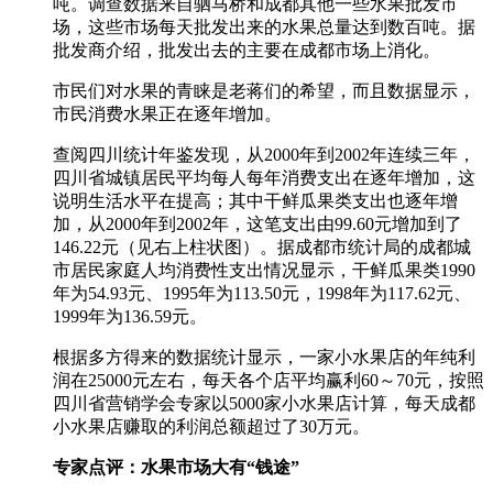
吨。调查数据来自驷马桥和成都其他一些水果批发市
场，这些市场每天批发出来的水果总量达到数百吨。据
批发商介绍，批发出去的主要在成都市场上消化。
市民们对水果的青睐是老蒋们的希望，而且数据显示，
市民消费水果正在逐年增加。
查阅四川统计年鉴发现，从2000年到2002年连续三年，
四川省城镇居民平均每人每年消费支出在逐年增加，这
说明生活水平在提高；其中干鲜瓜果类支出也逐年增
加，从2000年到2002年，这笔支出由99.60元增加到了
146.22元（见右上柱状图）。据成都市统计局的成都城
市居民家庭人均消费性支出情况显示，干鲜瓜果类1990
年为54.93元、1995年为113.50元，1998年为117.62元、
1999年为136.59元。
根据多方得来的数据统计显示，一家小水果店的年纯利
润在25000元左右，每天各个店平均赢利60～70元，按照
四川省营销学会专家以5000家小水果店计算，每天成都
小水果店赚取的利润总额超过了30万元。
专家点评：水果市场大有“钱途”