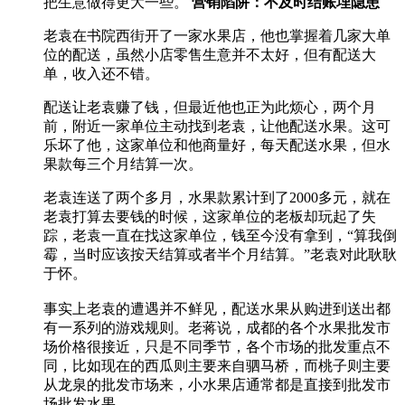
把生意做得更大一些。
营销陷阱：不及时结账埋隐患
老袁在书院西街开了一家水果店，他也掌握着几家大单
位的配送，虽然小店零售生意并不太好，但有配送大
单，收入还不错。
配送让老袁赚了钱，但最近他也正为此烦心，两个月
前，附近一家单位主动找到老袁，让他配送水果。这可
乐坏了他，这家单位和他商量好，每天配送水果，但水
果款每三个月结算一次。
老袁连送了两个多月，水果款累计到了2000多元，就在
老袁打算去要钱的时候，这家单位的老板却玩起了失
踪，老袁一直在找这家单位，钱至今没有拿到，“算我倒
霉，当时应该按天结算或者半个月结算。”老袁对此耿耿
于怀。
事实上老袁的遭遇并不鲜见，配送水果从购进到送出都
有一系列的游戏规则。老蒋说，成都的各个水果批发市
场价格很接近，只是不同季节，各个市场的批发重点不
同，比如现在的西瓜则主要来自驷马桥，而桃子则主要
从龙泉的批发市场来，小水果店通常都是直接到批发市
场批发水果。