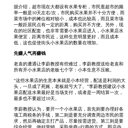
据介绍，超市现在大都设有水果专柜，市民逛超市的频
率一般是10天左右/次，市民购买水果并不十分方便，而
菜市场中的摊位相对较小，成本也比较高，而且菜市场
一般距居民点有一定的距离，购买并不方便。另外，现
在的社区配套，也非常需要小水果店进入，小水果店水
果便宜，距离市民近，这样生意明显更好，而且成本
低，这也促使街头小水果店的数量在增加。
先赚人气再赚钱
老袁的遭遇让李蔚教授有些难过，李蔚教授送给老袁和
所有开小水果店的老板七个字：小本生意不压账。
“这些水果店的生意本来就是小本经营，配送是利润的大
头，一旦成了死账，老板就亏大了。”李蔚教授建议小水
果店配送水果最好是当场支付，或者是一周结算一次，
最多也不要超过10天。
李蔚教授认为，要开一个小水果店，首先则要办理好各
项工商税务的手续，第二则是要充分调查周边市民的需
求，然后再确定主打产品，尽量按需进货。第三则是要
综合经营，做好营销，采取坐商+行商的方式，即店内