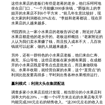
这些水果店的老板们有些是老蒋的老乡，他们乐呵呵地
坐在店门口，“一个月能赚2000多块钱，”爵版街上的李
姐开的水果店不到6个平方米，“前几年生意比较好，现
在大家的利润都在20%左右。”李姐和老蒋都说，现在开
水果店的人越来越多。
书院西街上一家小水果店的老板告诉记者，附近好几家
水果店都是他的老乡开的。老板这样概括：“老家附近的
人认为我们卖水果赚了钱，而且投入成本不大，几百块
钱就可以起家，做的人就越来越多。”
另外，还有一群特色的小水果店老板，他们来自仁寿、
南充、乐山等地，这些店老板在家乡拥有果园，在成都
开的小水果店既是零售点也是批发点，而且兼做联络
站。水果丰收期，就经营自家的水果，这个“直营点”的
利润比批发要高得多；平时则出售各种水果维持运行。
赢利模式 ：利润大头在集团配送
调查多家小水果店后统计发现，相当部分的小水果店利
润率大约在20%，一般一个6平方米左右的水果店每天平
均能完成200元左右的销售收入。“这200元左右的收入去