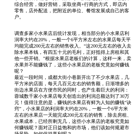
综合经营，做好营销，采取坐商+行商的方式，即店内
零售，店外配送，把附近的单位、餐馆发展成自己的客
户。
调查多家小水果店后统计发现，相当部分的小水果店利
润率大约在20%，一般一个6平方米左右的水果店每天平
均能完成200元左右的销售收入。“这200元左右的收入去
除水果本钱，有四五十元的毛利，正好抵得上房租和其
他一些开销。”根据水果店老板们的计算，这样一来，卖
水果并不能赚钱了，这些小水果店的老板究竟如何赚钱
呢？
最近一段时间，成都大街小巷新开出了不少水果店，几
平方米的店面，每天几百元左右的销售额，日渐增多的
街边水果店在方便市民的同时，也产生着巨大的利润：
蓉城数千家小水果店每天创造出的利润总额达到了30万
元！值得注意的是，赚钱的水果店有鲜为人知的赚钱“诀
窍”，小水果店的利润率大约在20%，一般一个6平方米
左右的水果店一天能完成200元左右的销售，除去房租、
水果成本，已经所剩无几，这些小水果店的老板究竟如
何赚钱呢？面对正日益饱和的市场，他们该如何规避市
场风险，如何保持赢利呢？