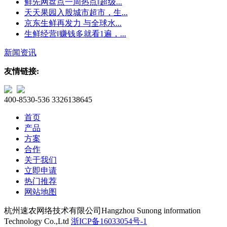
鲜先网盘点一周热点‖超级...
天天果园入股城市超市，生...
京东生鲜再发力 与全球水...
生鲜经营‖赚钱多就看1遍，...
新闻资讯
友情链接:
400-8530-536
3326138645
首页
产品
方案
合作
关于我们
立即申请
热门推荐
网站地图
杭州速农网络技术有限公司
Hangzhou Sunong information
Technology Co.,Ltd
浙ICP备16033054号-1