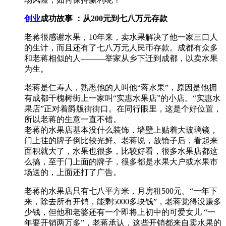
创业
成功故事 ：从200元到七八万元存款
老蒋很感谢水果，10年来，卖水果解决了他一家三口人
的生计，而且还有了七八万元人民币存款。成都有众多
和老蒋相似的人———举家从乡下迁到成都，以卖水果
为生。
老蒋是仁寿人，熟悉他的人叫他“蒋水果”，原因是他拥
有成都干槐树街上一家叫“实惠水果店”的小店。“实惠水
果店”正对着爵版街街口。在同行眼里，这是个好位置，
所以老蒋的生意一直不错。
老蒋的水果店基本没什么装饰，墙壁上贴着大玻璃镜，
门上挂的牌子倒比较光鲜。老蒋说，放镜子后，看起来
面积就大了，水果也很多，比较好看，很多水果店都这
么搞，至于门上面的牌子，很多都是水果大户或水果市
场送的，上面还打了广告。
老蒋的水果店只有七八平方米，月房租500元。“一年下
来，除去所有开销，能剩5000多块钱”，老蒋觉得没赚多
少钱，但他和老婆还有一个即将上初中的可爱女儿 “一
年要开销两万多”，老蒋承认，这些开销都来自卖水果的