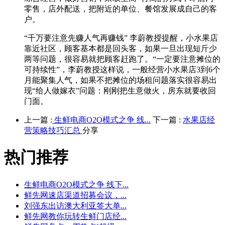
零售，店外配送，把附近的单位、餐馆发展成自己的客
户。
“千万要注意先赚人气再赚钱” 李蔚教授提醒，小水果店
靠近社区，顾客基本都是回头客，如果一旦出现短斤少
两等问题，很容易就把顾客赶跑了。“一定要注意摊位的
可持续性”，李蔚教授这样说，一般经营小水果店3到6个
月能聚集人气，如果不把摊位的场租问题落实很容易出
现“给人做嫁衣”问题：刚刚把生意做火，房东就要收回
门面。
上一篇 :
生鲜电商O2O模式之争 线...
下一篇 :
水果店经
营策略技巧汇总
分享
热门推荐
生鲜电商O2O模式之争 线下...
鲜先网速店渠道招募会议，...
刘强东出访澳大利亚签大单...
鲜先网教你玩转生鲜门店经...