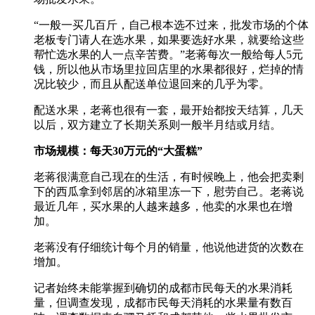
“一般一买几百斤，自己根本选不过来，批发市场的个体
老板专门请人在选水果，如果要选好水果，就要给这些
帮忙选水果的人一点辛苦费。”老蒋每次一般给每人5元
钱，所以他从市场里拉回店里的水果都很好，烂掉的情
况比较少，而且从配送单位退回来的几乎为零。
配送水果，老蒋也很有一套，最开始都按天结算，几天
以后，双方建立了长期关系则一般半月结或月结。
市场规模：每天30万元的“大蛋糕”
老蒋很满意自己现在的生活，有时候晚上，他会把卖剩
下的西瓜拿到邻居的冰箱里冻一下，慰劳自己。老蒋说
最近几年，买水果的人越来越多，他卖的水果也在增
加。
老蒋没有仔细统计每个月的销量，他说他进货的次数在
增加。
记者始终未能掌握到确切的成都市民每天的水果消耗
量，但调查发现，成都市民每天消耗的水果量有数百