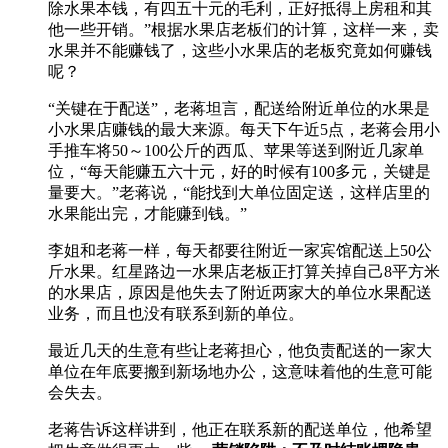
除水果本钱，有四五十元的毛利，正好抵得上房租和其
他一些开销。”根据水果店老板们的计算，这样一来，卖
水果并不能赚钱了，这些小水果店的老板究竟如何赚钱
呢？
“关键在于配送”，老蒋坦言，配送给附近单位的水果是
小水果店赚钱的最大来源。每天下午近5点，老蒋会用小
手推车将50～100公斤的西瓜、苹果等送到附近几家单
位，“每天能赚五六十元，好的时候有100多元，关键是
量要大。”老蒋说，“能找到大单位固定送，这样店里的
水果能出完，才能赚到钱。”
李姐和老蒋一样，每天都要往附近一家宾馆配送上50公
斤水果。红星路边一水果店老板正打算关掉自己8平方米
的水果店，原因是他失去了附近两家大的单位水果配送
业务，而且也没有联系到新的单位。
最近几天的生意有些让老蒋担心，他负责配送的一家大
单位在年底要搬到新场地办公，这意味着他的生意可能
会失去。
老蒋告诉这样讲到，他正在联系新的配送单位，他希望