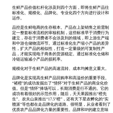
生鲜产品价值杠杆化涉及到四个方面，即将生鲜产品往
标准化、规模化、品牌化、专业化四个方向进行设计和
运作。
品控是生鲜电商的生存根本。产品在上架销售之前需制
定一整套标准流程的审核机制，这些标准早于消费行为
建立，存在于消费者不会涉及到的领域，即上游生产端
和中游仓储物流环节。通过标准化生产缩小产品的差异
性，扩大产品的相似性，打造一定量级的可复制性产
品，才能实现电子商务的货源稳定。通过标准化仓储和
冷链运输减小产品的损耗率。
规模化对于生鲜产品的高速流转、成本均摊意义重大。
品牌化是实现高生鲜产品回购率和高溢价的重要手段。
“褚橙”的成功发掘出了“情怀”对于生鲜产品的商业化价
值。但是“情怀”捧场可以，长期消费是行不通的。它的
成功有着很好的示范作用，随后，天天果园推出“橙先
生”、农夫山泉推出“17.5°橙”，还有天下星农孵化的“实
赣派”等也都在走品牌化的道路。很明显，从业者看到了
优质农产品品牌化力量的重要性。品牌和IP的建立意味