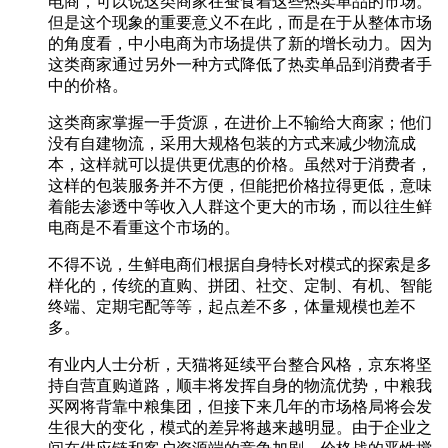
电商，可以说这类商家在蚕食着这些热卖单品的市场。
但是这个现象的重要意义不在此，而是在于从整体市场
的角度看，中小电商为市场提供了新的增长动力。因为
这类商家通过另外一种方式降低了热卖单品到消费者手
中的价格。
这类商家掌握一手货源，在进价上不输给大商家；他们
没有自建物流，采用大规格包装的方式来减少物流成
本，这样就可以提供更优惠的价格。虽然对于消费者，
这样的包装服务并不方便，但能把价格拉得更低，意味
着能去渗透中等收入人群这个更大的市场，而以往生鲜
电商是不看重这个市场的。
不得不说，生鲜电商们根据自身特长对模式的探索是多
样化的，传统的直购、拼团、社交、定制、有机、智能
终端、定期宅配等等，起点差不多，体量规模也差不
多。
有业内人士分析，天猫将延续平台整合风格，京东将坚
持自营直购道路，顺丰将发挥自身的物流优势，中粮我
买网将背靠中粮集团，但接下来几年的市场格局将会发
生很大的变化，模式的差异将越来越明显。由于企业之