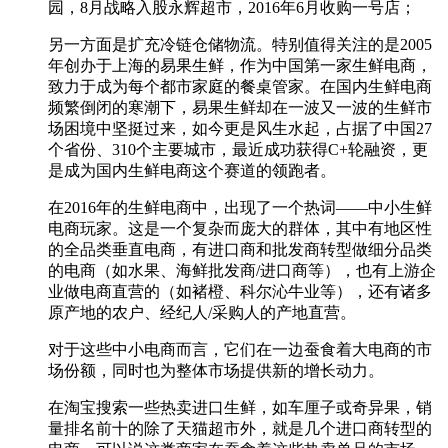
园，8月战略入股永辉超市，2016年6月收购一号店；
另一方面是扩充冷链仓储物流。特别值得关注的是2005
年创办于上海的易果生鲜，作为中国第一家生鲜电商，
致力于成为每个都市家庭的餐桌管家。在国内生鲜电商
频繁倒闭的寒潮下，易果生鲜却在一波又一波的生鲜市
场困境中坚挺过来，如今更是风生水起，占据了中国27
个省份、310个主要城市，最近成功获得C+轮融资，更
是成为国内生鲜电商这个赛道的领跑者。
在2016年的生鲜电商中，出现了一个热词——中小生鲜
电商玩家。这是一个复杂而庞大的群体，其中有地区性
的全品类垂直电商，有进口商和批发商转型做细分品类
的电商（如水果、海鲜批发商/进口商等），也有上游企
业做电商直营的（如褚橙、科尔沁牛业等），还有诸多
原产地的农户、经纪人/采购人的产地直营。
对于这些中小电商而言，它们在一边蚕食着大电商的市
场份额，同时也为整体市场提供新的增长动力。
在淘宝搜索一些热卖进口生鲜，如车厘子或奇异果，销
量排名前十的除了天猫超市外，就是几个进口商转型的