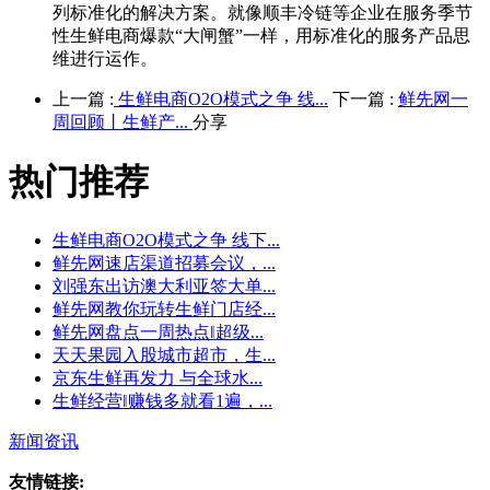
列标准化的解决方案。就像顺丰冷链等企业在服务季节
性生鲜电商爆款“大闸蟹”一样，用标准化的服务产品思
维进行运作。
上一篇 :
生鲜电商O2O模式之争 线...
下一篇 :
鲜先网一
周回顾丨生鲜产...
分享
热门推荐
生鲜电商O2O模式之争 线下...
鲜先网速店渠道招募会议，...
刘强东出访澳大利亚签大单...
鲜先网教你玩转生鲜门店经...
鲜先网盘点一周热点‖超级...
天天果园入股城市超市，生...
京东生鲜再发力 与全球水...
生鲜经营‖赚钱多就看1遍，...
新闻资讯
友情链接: