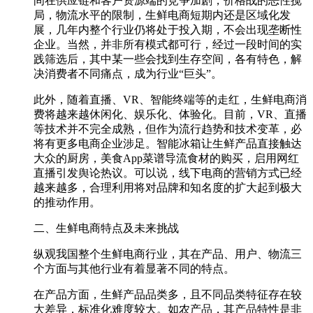
间在供应链和客户资源端的竞争加剧，价格战的恶性搅
局，物流水平的限制，生鲜电商短期内还是区域化发
展，几年内整个行业仍将处于投入期，不会出现垄断性
企业。当然，并非所有模式都可行，经过一段时间的实
践筛选后，其中某一些会找到生存空间，各有特色，解
决消费者不同痛点，成为行业“巨头”。
此外，随着直播、VR、智能终端等的走红，生鲜电商消
费将越来越休闲化、娱乐化、体验化。目前，VR、直播
等技术并不完全成熟，但作为流行趋势和技术变革，必
将有更多电商企业涉足。智能冰箱让生鲜产品直接触达
大众的厨房，美食App菜谱导流食材的购买，启用网红
直播引发舆论热议。可以说，线下电商的营销方式已经
越来越多，合理利用将对品牌和知名度的扩大起到极大
的推动作用。
二、生鲜电商特点及未来挑战
纵观我国整个生鲜电商行业，其在产品、用户、物流三
个方面与其他行业有着显著不同的特点。
在产品方面，生鲜产品品类多，且不同品类特征存在较
大差异，标准化难度较大。如农产品，其产品特性是非