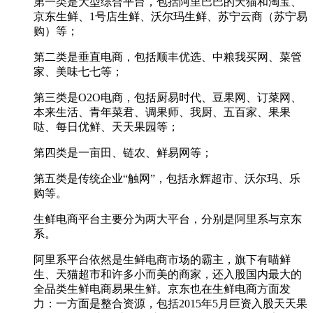
第一类是大型综合平台，包括阿里巴巴的天猫和淘宝、
京东生鲜、1号店生鲜、沃尔玛生鲜、苏宁云商（苏宁易
购）等；
第二类是垂直电商，包括顺丰优选、中粮我买网、菜管
家、美味七七等；
第三类是O2O电商，包括厨易时代、豆果网、订菜网、
本来生活、青年菜君、调果师、我厨、五百家、果果
哒、每日优鲜、天天果园等；
第四类是一亩田、链农、鲜易网等；
第五类是传统企业“触网”，包括永辉超市、沃尔玛、乐
购等。
生鲜电商平台主要分为两大平台，分别是阿里系与京东
系。
阿里系平台依然是生鲜电商市场的霸主，旗下有喵鲜
生、天猫超市和许多小而美的商家，还入股国内最大的
全品类生鲜电商易果生鲜。京东也在生鲜电商方面发
力：一方面是整合资源，包括2015年5月巨资入股天天果