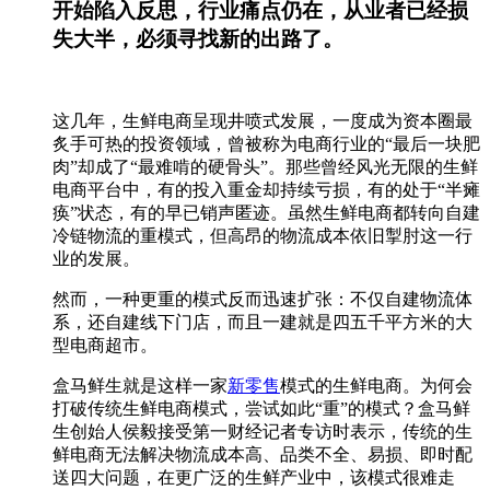
开始陷入反思，行业痛点仍在，从业者已经损
失大半，必须寻找新的出路了。
这几年，生鲜电商呈现井喷式发展，一度成为资本圈最
炙手可热的投资领域，曾被称为电商行业的“最后一块肥
肉”却成了“最难啃的硬骨头”。那些曾经风光无限的生鲜
电商平台中，有的投入重金却持续亏损，有的处于“半瘫
痪”状态，有的早已销声匿迹。虽然生鲜电商都转向自建
冷链物流的重模式，但高昂的物流成本依旧掣肘这一行
业的发展。
然而，一种更重的模式反而迅速扩张：不仅自建物流体
系，还自建线下门店，而且一建就是四五千平方米的大
型电商超市。
盒马鲜生就是这样一家
新零售
模式的生鲜电商。为何会
打破传统生鲜电商模式，尝试如此“重”的模式？盒马鲜
生创始人侯毅接受第一财经记者专访时表示，传统的生
鲜电商无法解决物流成本高、品类不全、易损、即时配
送四大问题，在更广泛的生鲜产业中，该模式很难走