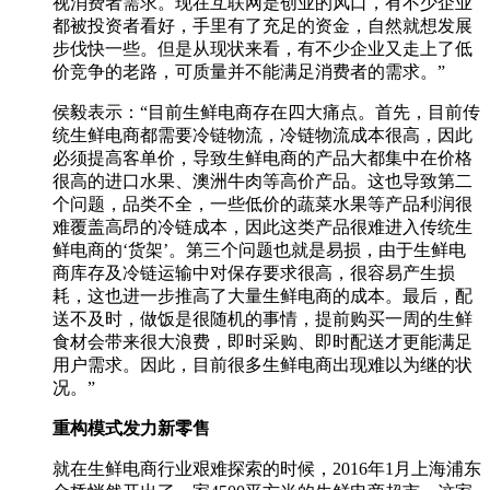
视消费者需求。现在互联网是创业的风口，有不少企业
都被投资者看好，手里有了充足的资金，自然就想发展
步伐快一些。但是从现状来看，有不少企业又走上了低
价竞争的老路，可质量并不能满足消费者的需求。”
侯毅表示：“目前生鲜电商存在四大痛点。首先，目前传
统生鲜电商都需要冷链物流，冷链物流成本很高，因此
必须提高客单价，导致生鲜电商的产品大都集中在价格
很高的进口水果、澳洲牛肉等高价产品。这也导致第二
个问题，品类不全，一些低价的蔬菜水果等产品利润很
难覆盖高昂的冷链成本，因此这类产品很难进入传统生
鲜电商的‘货架’。第三个问题也就是易损，由于生鲜电
商库存及冷链运输中对保存要求很高，很容易产生损
耗，这也进一步推高了大量生鲜电商的成本。最后，配
送不及时，做饭是很随机的事情，提前购买一周的生鲜
食材会带来很大浪费，即时采购、即时配送才更能满足
用户需求。因此，目前很多生鲜电商出现难以为继的状
况。”
重构模式发力新零售
就在生鲜电商行业艰难探索的时候，2016年1月上海浦东