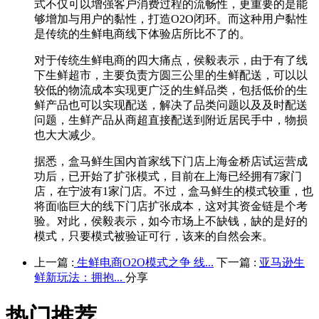
式不仅可以增强客户消费过程的流畅性，更重要的是能
够增加与用户的黏性，打造O2O闭环。而这种用户黏性
是传统的生鲜电商线下体验店所比不了的。
对于传统生鲜电商的四大痛点，侯毅表示，由于有了线
下生鲜超市，主要负责方圆三公里的生鲜配送，可以以
较低的物流成本实现更广泛的生鲜品类，包括低价的生
鲜产品也可以实现配送，解决了品类问题以及及时配送
问题，生鲜产品从商超直接配送到附近居民手中，物损
也大大减少。
据悉，盒马鲜生国内首家线下门店上海金桥店试运营成
功后，已开始了扩张模式，目前在上海已经拥有7家门
店，在宁波有1家门店。不过，盒马鲜生的模式较重，也
将面临巨大的线下门店扩张成本，这对其资金链是个考
验。对此，侯毅表示，如今市场上不缺钱，缺的是好的
模式，只要模式被验证可行，该来的自然会来。
上一篇 :
生鲜电商O2O模式之争 线...
下一篇 :
亚马逊生
鲜新玩法：拥抱...
分享
热门推荐