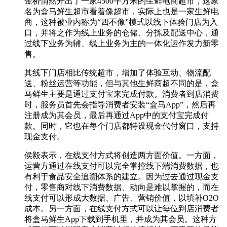
金桥悄然开出了一家4500平方米的生鲜电商超市，这家
名为盒马鲜生超市看着像超市，实际上也是一家生鲜电
商，这种被业内称为“四不像”模式以线下体验门店为入
口，并将之作为线上业务的仓储、分拣及配送中心，通
过线下业务为辅、线上业务为主的一体化运作发力新零
售。
其线下门店相比传统超市，增加了体验互动、物流配
送、粉丝运营等功能，但与其他生鲜商超不同的是，盒
马鲜生主要是通过支付宝来完成付款。消费者到店消费
时，服务员首先会指导消费者安装“盒马App”，然后再
注册成为其会员，最后再通过App中的支付宝完成付
款。同时，它也在每个门店都特设现金代付窗口，支持
现金支付。
侯毅表示，在线支付方式将创造两方面价值。一方面，
运营方通过在线支付可以完全掌控线下端消费数据，也
有利于食品安全追溯体系的建立。因为过去通过现金支
付，零售商对线下消费数据、动向是难以掌握的，而在
线支付可以形成大数据、广告、营销价值，以填补O2O
成本。另一方面，在线支付方式可以让每位到店消费者
将盒马鲜生App下载到手机里，并成为其会员。这种方