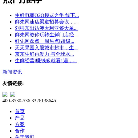
生鲜电商O2O模式之争 线下...
鲜先网速店渠道招募会议，...
刘强东出访澳大利亚签大单...
鲜先网教你玩转生鲜门店经...
鲜先网盘点一周热点‖超级...
天天果园入股城市超市，生...
京东生鲜再发力 与全球水...
生鲜经营‖赚钱多就看1遍，...
新闻资讯
友情链接:
400-8530-536
3326138645
首页
产品
方案
合作
关于我们