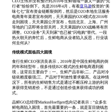
CEO王伟并没有预计到2016年生鲜领域一拨又一拨的“先
行者”纷纷倒下。先是2016年4月，有着
亚马逊
投资的“美
味七七”宣布资金链断裂倒闭，然后是O2O本地生活服务
电商青年菜君宣布倒闭，天天果园的O2O模式在2016年
走到困境，天天果园公开宣布，包括北京、上海、广州
等地的门店即将全部关闭，天天果园的O2O战略将有所
调整。O2O业务“天天到家”也已被“闪电购”替代。一段
热火朝天的奔忙后，生鲜电商从业者陷入反思，行业该
何去何从?
传统模式面临四大困境
食行生鲜CEO张洪良表示，2016年是中国生鲜电商的倒
闭年和转型年，很多传统B2C模式的生鲜电商遇到困
境，这背后主要由于：一、生鲜产品非标;二、产品对冷
链依赖度极强;三、产品对于时效性要求极高。在这种情
况下，所有的生鲜销售方式是通过不断压榨上游的利润
来获得竞销差价，不是通过创造价值来获得成功的模
式。
品鲜GO总经理MarkusHoeffgen也向记者表示：“众多生
鲜电商陷入困境，首先最重要的一条，就是盲目烧钱忽