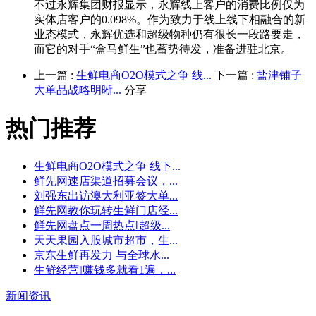
不过永辉集团财报显示，永辉线上客户的消费比例仅为
实体店客户的0.098%。作为致力于线上线下相融合的新
业态模式，永辉优选和超级物种仍有很长一段路要走，
而它的对手“盒马鲜生”也蓄势待发，准备进驻北京。
上一篇 :
生鲜电商O2O模式之争 线...
下一篇 :
盐津铺子
大单品战略明晰...
分享
热门推荐
生鲜电商O2O模式之争 线下...
鲜先网速店渠道招募会议，...
刘强东出访澳大利亚签大单...
鲜先网教你玩转生鲜门店经...
鲜先网盘点一周热点‖超级...
天天果园入股城市超市，生...
京东生鲜再发力 与全球水...
生鲜经营‖赚钱多就看1遍，...
新闻资讯