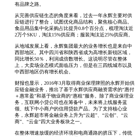
有品牌之路。
从完善供应链生态的角度来看，过去一年永辉主要对供
应链进行了整合，试图优化商品结构，聚焦核心商品。
食品用品集中化采购占比提升0.8个百分点，梳理淘汰近
2万个SKU，淘汰15%供应商；服装淘汰近25%供应商。
从地域发展上看，永辉集团最大的业务增长也是来自中
西部地区。其中四川省和陕西省成为高增长新锐区域，
同比增长50％，利润成倍数增长。这说明尽管在整体
上，大卖场业态模式面临压力，但是在三四线城市以及
中西部地区仍有增长机会。
财报也显示，2016年3月取得商业保理牌照的永辉开始供
应链金融业务，推出了基于永辉供应商融资需求的“惠付
＋惠常盈”和基于物业商的“惠租”服务。除了商业保理业
务，互联网小贷公司也在筹备中，未来将上线服务蓝
领、线下中小商户的信用贷款产品。为了支持核心业
务，永辉超市将金融业务上升为“云超”、“云创”、“云
商”、“云金”四大业务板块之一。
在整体增速放缓的经济环境和电商通路的挤压下，传统