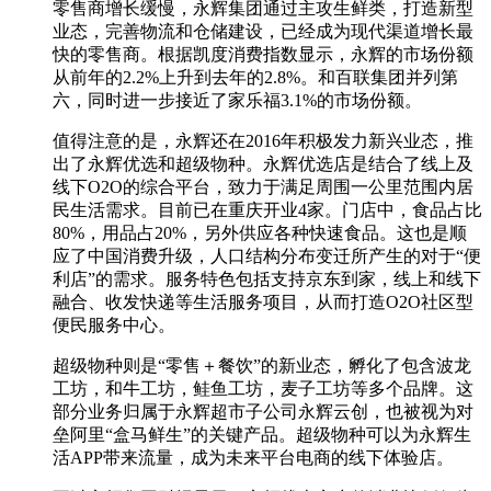
零售商增长缓慢，永辉集团通过主攻生鲜类，打造新型
业态，完善物流和仓储建设，已经成为现代渠道增长最
快的零售商。根据凯度消费指数显示，永辉的市场份额
从前年的2.2%上升到去年的2.8%。和百联集团并列第
六，同时进一步接近了家乐福3.1%的市场份额。
值得注意的是，永辉还在2016年积极发力新兴业态，推
出了永辉优选和超级物种。永辉优选店是结合了线上及
线下O2O的综合平台，致力于满足周围一公里范围内居
民生活需求。目前已在重庆开业4家。门店中，食品占比
80%，用品占20%，另外供应各种快速食品。这也是顺
应了中国消费升级，人口结构分布变迁所产生的对于“便
利店”的需求。服务特色包括支持京东到家，线上和线下
融合、收发快递等生活服务项目，从而打造O2O社区型
便民服务中心。
超级物种则是“零售＋餐饮”的新业态，孵化了包含波龙
工坊，和牛工坊，鲑鱼工坊，麦子工坊等多个品牌。这
部分业务归属于永辉超市子公司永辉云创，也被视为对
垒阿里“盒马鲜生”的关键产品。超级物种可以为永辉生
活APP带来流量，成为未来平台电商的线下体验店。