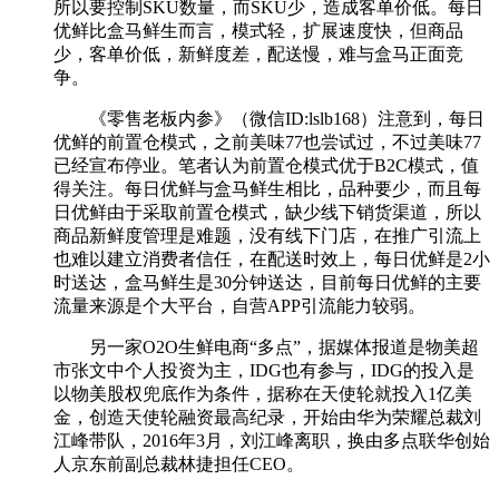
所以要控制SKU数量，而SKU少，造成客单价低。每日
优鲜比盒马鲜生而言，模式轻，扩展速度快，但商品
少，客单价低，新鲜度差，配送慢，难与盒马正面竞
争。
《零售老板内参》（微信ID:lslb168）注意到，每日
优鲜的前置仓模式，之前美味77也尝试过，不过美味77
已经宣布停业。笔者认为前置仓模式优于B2C模式，值
得关注。每日优鲜与盒马鲜生相比，品种要少，而且每
日优鲜由于采取前置仓模式，缺少线下销货渠道，所以
商品新鲜度管理是难题，没有线下门店，在推广引流上
也难以建立消费者信任，在配送时效上，每日优鲜是2小
时送达，盒马鲜生是30分钟送达，目前每日优鲜的主要
流量来源是个大平台，自营APP引流能力较弱。
另一家O2O生鲜电商“多点”，据媒体报道是物美超
市张文中个人投资为主，IDG也有参与，IDG的投入是
以物美股权兜底作为条件，据称在天使轮就投入1亿美
金，创造天使轮融资最高纪录，开始由华为荣耀总裁刘
江峰带队，2016年3月，刘江峰离职，换由多点联华创始
人京东前副总裁林捷担任CEO。