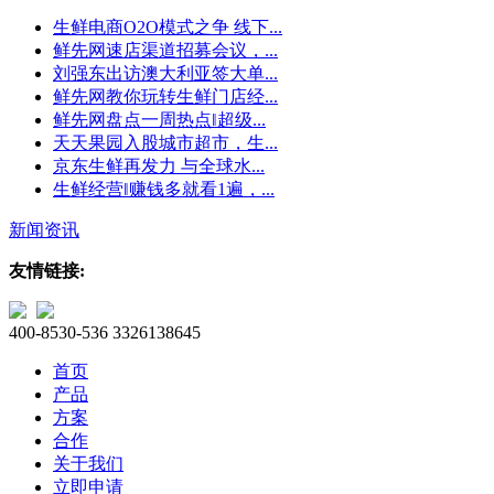
生鲜电商O2O模式之争 线下...
鲜先网速店渠道招募会议，...
刘强东出访澳大利亚签大单...
鲜先网教你玩转生鲜门店经...
鲜先网盘点一周热点‖超级...
天天果园入股城市超市，生...
京东生鲜再发力 与全球水...
生鲜经营‖赚钱多就看1遍，...
新闻资讯
友情链接:
400-8530-536
3326138645
首页
产品
方案
合作
关于我们
立即申请