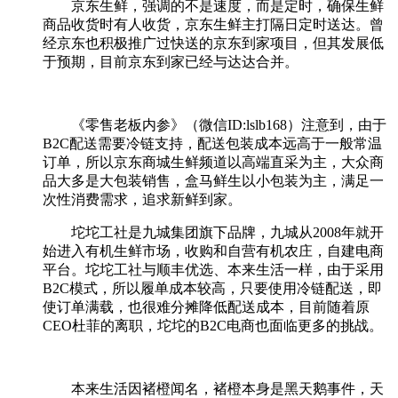
京东生鲜，强调的不是速度，而是定时，确保生鲜
商品收货时有人收货，京东生鲜主打隔日定时送达。曾
经京东也积极推广过快送的京东到家项目，但其发展低
于预期，目前京东到家已经与达达合并。
《零售老板内参》（微信ID:lslb168）注意到，由于
B2C配送需要冷链支持，配送包装成本远高于一般常温
订单，所以京东商城生鲜频道以高端直采为主，大众商
品大多是大包装销售，盒马鲜生以小包装为主，满足一
次性消费需求，追求新鲜到家。
坨坨工社是九城集团旗下品牌，九城从2008年就开
始进入有机生鲜市场，收购和自营有机农庄，自建电商
平台。坨坨工社与顺丰优选、本来生活一样，由于采用
B2C模式，所以履单成本较高，只要使用冷链配送，即
使订单满载，也很难分摊降低配送成本，目前随着原
CEO杜菲的离职，坨坨的B2C电商也面临更多的挑战。
本来生活因褚橙闻名，褚橙本身是黑天鹅事件，天