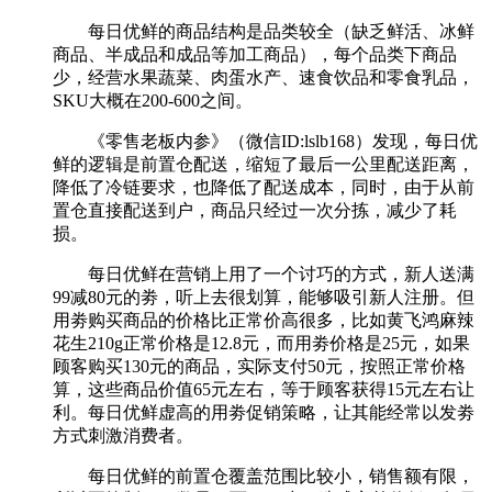
每日优鲜的商品结构是品类较全（缺乏鲜活、冰鲜
商品、半成品和成品等加工商品），每个品类下商品
少，经营水果蔬菜、肉蛋水产、速食饮品和零食乳品，
SKU大概在200-600之间。
《零售老板内参》（微信ID:lslb168）发现，每日优
鲜的逻辑是前置仓配送，缩短了最后一公里配送距离，
降低了冷链要求，也降低了配送成本，同时，由于从前
置仓直接配送到户，商品只经过一次分拣，减少了耗
损。
每日优鲜在营销上用了一个讨巧的方式，新人送满
99减80元的劵，听上去很划算，能够吸引新人注册。但
用劵购买商品的价格比正常价高很多，比如黄飞鸿麻辣
花生210g正常价格是12.8元，而用劵价格是25元，如果
顾客购买130元的商品，实际支付50元，按照正常价格
算，这些商品价值65元左右，等于顾客获得15元左右让
利。每日优鲜虚高的用劵促销策略，让其能经常以发劵
方式刺激消费者。
每日优鲜的前置仓覆盖范围比较小，销售额有限，