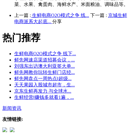
菜、水果、禽蛋肉、海鲜水产、米面粮油、调味品等。
上一篇 :
生鲜电商O2O模式之争 线...
下一篇 :
京城生鲜
电商派系大起底...
分享
热门推荐
生鲜电商O2O模式之争 线下...
鲜先网速店渠道招募会议，...
刘强东出访澳大利亚签大单...
鲜先网教你玩转生鲜门店经...
鲜先网盘点一周热点‖超级...
天天果园入股城市超市，生...
京东生鲜再发力 与全球水...
生鲜经营‖赚钱多就看1遍，...
新闻资讯
友情链接: