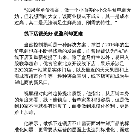
“如果客单价很高，做一个小而美的小众生鲜电商无
妨，但若想面向大众，该商业模式不成立，其一是成本
过高，其二是无法满足生鲜高频、刚需的特性。”
线下店很美好 想盈利却更难
当然控制损耗是一种解决方案，撑过了2016年的生
鲜电商也在不断寻找新的发展点，而曾经被认为“坑”的
线下店又重新被提了出来。除了盒马鲜生以外，易果入
股联华超市，优食管家北京开设线下店，果乐乐涉足
B2C的第一站就是实体门店，以及最近的天天果园和上
海城市超市合作等，种种迹象表明，线下店可能成为生
鲜电商的新风口。
祝鹏程对此种趋势提出质疑，他指出，从店铺本身
的角度来看，线下连锁店，若单家盈利很容易，但是做
到10家不亏就很有难度了，而要做到规模化盈利，更是
难上加难。
他表示，做线下连锁店不止需要面对生鲜产品的标
准化问题，更需要从运营的层面上也达到标准化，而这