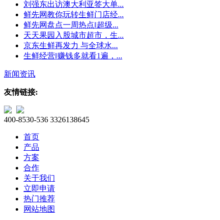
刘强东出访澳大利亚签大单...
鲜先网教你玩转生鲜门店经...
鲜先网盘点一周热点‖超级...
天天果园入股城市超市，生...
京东生鲜再发力 与全球水...
生鲜经营‖赚钱多就看1遍，...
新闻资讯
友情链接:
400-8530-536
3326138645
首页
产品
方案
合作
关于我们
立即申请
热门推荐
网站地图