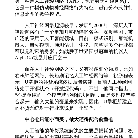
另一种是人工神经网络（ANN，也简称为神经网络)，
它是一种模仿动物神经网络行为特征，进行分布式并行
信息处理的数学模型。
人工神经网络起源较早，发展到2006年，深层人工
神经网络有了一个更加耳熟能详的名字：深度学习，被
广泛的应用于人工智能领域。目前，模式识别、智能机
器人、自动控制、预测估计、生物、医学等多个行业都
可以见到它的身影，如战胜了世界围棋冠军的机器人
AlphaGo就是其应用之一。
而在人工神经网络之下，又有很多细分领域，比如
卷积神经网络、长短期记忆人工神经网络等。祝鹏程表
示，U掌柜的补货系统依据后者搭建，目前人工神经网
络处于开源状态（开放源代码）。不过，他同时指出，
“不是单纯的一个模型就能够解决问题，而是多种模型整
合起来，输入大量的变量来实现，因此，U掌柜所建立
的补货系统对于行业来说是一个壁垒。”
中心仓只能小而美，做大还得配合前置仓
人工智能的补货系统解决的主要是损耗的问题，祝
鹏程认为，生鲜电商想要盈利，一个关键点是损耗，另