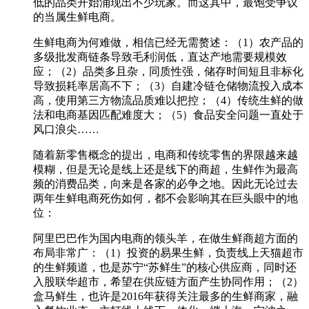
低的品类开始涌现出不少玩家。而这其中，最饱受争议
的当属生鲜电商。
生鲜电商为何难做，相信已经无需赘述：（1）农产品的
多级批发商链条导致毛利润低，直达产地需要规模效
应；（2）品类多且杂，同质性强，储存时间短且非标化
导致损耗率居高不下；（3）自建冷链仓储物流投入成本
高，使用第三方物流品质难以把控；（4）传统生鲜的做
法和电商基因匹配难度大；（5）食品安全问题一直处于
风口浪尖……
随着新零售概念的提出，电商和传统零售的界限越来越
模糊，但是无论是线上还是线下的商超，生鲜作为最高
频的消费品类，向来是各家的必争之地。因此无论过去
两年生鲜电商死伤如何，都不会影响其在巨头眼中的地
位：
阿里巴巴作为国内电商的领头羊，在做生鲜商超方面的
布局非常广：（1）投资的易果生鲜，负责线上天猫超市
的生鲜频道，也是苏宁“苏鲜生”的核心供应商，同时还
入股联华超市，希望在供应链方面产生协同作用；（2）
盒马鲜生，也许是2016年获得关注最多的生鲜商家，融