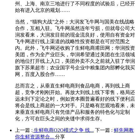
州、上海、南京三地进行了不同程度的试验后，已经开
始有进入北京的规划……
当然，“猫狗大战”之外：大润发飞牛网与国美在线战略
合作，互相入驻。飞牛网虽然连年亏损，但就母公司大
润发看来，大润发目前的现金流良好，使用自有资金对
飞牛网进行线上渠道的战略性投资都是在可控范围之
内。此外，飞牛网还收购了生鲜电商甫田网；华润投资
美团，作为全产业巨头，华润希望通过美团在生活领域
的地位打开线上入口，美团外卖不久之前就入驻了华润
旗下苏果超市；农业国字号企业中粮集团内部孵化我买
网，百度入股合作……
总而言之，从垂直生鲜电商到食品电商，再到线上商
超，竞争才刚刚开始。再放大到线上线下零售，格局还
远未到下定论之时，例如资本圈普遍看好的线下便利店
将会是线上商超的一大对手。只是略有悲观地看来，未
来垂直生鲜电商只有凭借产品和服务的特色化与定制
化，方可在巨头之间的夹缝中求得生存。
上一篇 :
生鲜电商O2O模式之争 线...
下一篇 :
鲜先网教
你生鲜资源整合...
分享