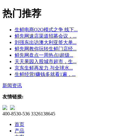
热门推荐
生鲜电商O2O模式之争 线下...
鲜先网速店渠道招募会议，...
刘强东出访澳大利亚签大单...
鲜先网教你玩转生鲜门店经...
鲜先网盘点一周热点‖超级...
天天果园入股城市超市，生...
京东生鲜再发力 与全球水...
生鲜经营‖赚钱多就看1遍，...
新闻资讯
友情链接:
400-8530-536
3326138645
首页
产品