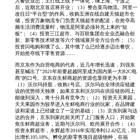
入餐饮业态，主打线上线下一体化，继上海、宁波之
后，近期北京首店将开业；（3）整合菜鸟物流。阿里一
改往日“平台型”的作风，收购五洲在线自建天猫超市仓
储，投资万象物流专门负责天猫超市的配送，在抢夺高
频生活消费流量时，物流是阿里必须补充上来的“短
板”；（4）投资三江超市、与百联集团在全业态融合创
新、新零售技术研发等六个领域展开全方位合作；（5）
投资闪电购和饿了么，其中饿了么已经逐步迈出餐饮，
开始抢夺线下零售资源……
而京东作为自营电商的代表，近几年增长迅速，刘强东
甚至喊出了“2021年前要超越阿里成为国内第一大B2C电
商”的口号。京东在生鲜商超的资源也显得更为丰厚：
（1）沃尔玛持股，收购1号店。沃尔玛在全球供应链建
设的优势得天独厚，如果京东和沃尔玛在供应链协同上
能做到深入，将十分具有竞争力；（2）投资天天果园，
天天果园作为较早进入生鲜电商行业的玩家，在品牌建
设和渠道上已经建立了一定的基础；（3）京东到家与达
达的合并，京东到家此前关闭了上门服务入口，开始聚
焦生鲜商超业务，近期与沃尔玛、欧尚展开合作；（4）
投资永辉超市，永辉超市2016年实现净利12.42亿元，同
比增长105.18%。孵化的新零售项目超级物种，在福