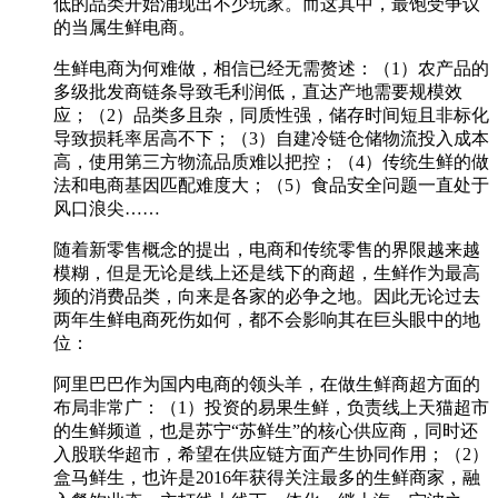
低的品类开始涌现出不少玩家。而这其中，最饱受争议
的当属生鲜电商。
生鲜电商为何难做，相信已经无需赘述：（1）农产品的
多级批发商链条导致毛利润低，直达产地需要规模效
应；（2）品类多且杂，同质性强，储存时间短且非标化
导致损耗率居高不下；（3）自建冷链仓储物流投入成本
高，使用第三方物流品质难以把控；（4）传统生鲜的做
法和电商基因匹配难度大；（5）食品安全问题一直处于
风口浪尖……
随着新零售概念的提出，电商和传统零售的界限越来越
模糊，但是无论是线上还是线下的商超，生鲜作为最高
频的消费品类，向来是各家的必争之地。因此无论过去
两年生鲜电商死伤如何，都不会影响其在巨头眼中的地
位：
阿里巴巴作为国内电商的领头羊，在做生鲜商超方面的
布局非常广：（1）投资的易果生鲜，负责线上天猫超市
的生鲜频道，也是苏宁“苏鲜生”的核心供应商，同时还
入股联华超市，希望在供应链方面产生协同作用；（2）
盒马鲜生，也许是2016年获得关注最多的生鲜商家，融