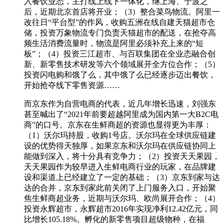
入餐饮业态，主打线上线下一体化，继上海、宁波之
后，近期北京首店将开业；（3）整合菜鸟物流。阿里一
改往日“平台型”的作风，收购五洲在线自建天猫超市仓
储，投资万象物流专门负责天猫超市的配送，在抢夺高
频生活消费流量时，物流是阿里必须补充上来的“短
板”；（4）投资三江超市、与百联集团在全业态融合创
新、新零售技术研发等六个领域展开全方位合作；（5）
投资闪电购和饿了么，其中饿了么已经逐步迈出餐饮，
开始抢夺线下零售资源……
而京东作为自营电商的代表，近几年增长迅速，刘强东
甚至喊出了“2021年前要超越阿里成为国内第一大B2C电
商”的口号。京东在生鲜商超的资源也显得更为丰厚：
（1）沃尔玛持股，收购1号店。沃尔玛在全球供应链建
设的优势得天独厚，如果京东和沃尔玛在供应链协同上
能做到深入，将十分具有竞争力；（2）投资天天果园，
天天果园作为较早进入生鲜电商行业的玩家，在品牌建
设和渠道上已经建立了一定的基础；（3）京东到家与达
达的合并，京东到家此前关闭了上门服务入口，开始聚
焦生鲜商超业务，近期与沃尔玛、欧尚展开合作；（4）
投资永辉超市，永辉超市2016年实现净利12.42亿元，同
比增长105.18%。孵化的新零售项目超级物种，在福