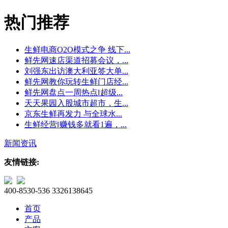
热门推荐
生鲜电商O2O模式之争 线下...
鲜先网速店渠道招募会议，...
刘强东出访澳大利亚签大单...
鲜先网教你玩转生鲜门店经...
鲜先网盘点一周热点‖超级...
天天果园入股城市超市，生...
京东生鲜再发力 与全球水...
生鲜经营‖赚钱多就看1遍，...
新闻资讯
友情链接:
400-8530-536
3326138645
首页
产品