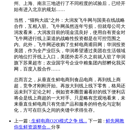
州、上海、南京三地进行了不同程度的试验后，已经开
始有进入北京的规划……
当然，“猫狗大战”之外：大润发飞牛网与国美在线战略
合作，互相入驻。飞牛网虽然连年亏损，但就母公司大
润发看来，大润发目前的现金流良好，使用自有资金对
飞牛网进行线上渠道的战略性投资都是在可控范围之
内。此外，飞牛网还收购了生鲜电商甫田网；华润投资
美团，作为全产业巨头，华润希望通过美团在生活领域
的地位打开线上入口，美团外卖不久之前就入驻了华润
旗下苏果超市；农业国字号企业中粮集团内部孵化我买
网，百度入股合作……
总而言之，从垂直生鲜电商到食品电商，再到线上商
超，竞争才刚刚开始。再放大到线上线下零售，格局还
远未到下定论之时，例如资本圈普遍看好的线下便利店
将会是线上商超的一大对手。只是略有悲观地看来，未
来垂直生鲜电商只有凭借产品和服务的特色化与定制
化，方可在巨头之间的夹缝中求得生存。
上一篇 :
生鲜电商O2O模式之争 线...
下一篇 :
鲜先网教
你生鲜资源整合...
分享