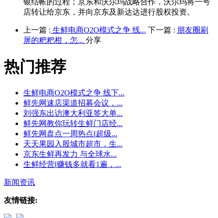
银结帐的过程；京东和沃尔玛战略合作，沃尔玛将一号
店转让给京东，并向京东及新达达进行股权投资。
上一篇 :
生鲜电商O2O模式之争 线...
下一篇 :
朋友圈刷
屏的粑粑柑，怎...
分享
热门推荐
生鲜电商O2O模式之争 线下...
鲜先网速店渠道招募会议，...
刘强东出访澳大利亚签大单...
鲜先网教你玩转生鲜门店经...
鲜先网盘点一周热点‖超级...
天天果园入股城市超市，生...
京东生鲜再发力 与全球水...
生鲜经营‖赚钱多就看1遍，...
新闻资讯
友情链接: