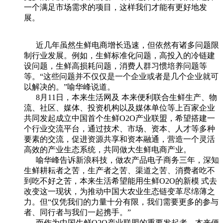
一个满足市场需求的项目，这样我们才能有更好地发
展。
近几年虽然生鲜电商增长迅速，但依然有诸多问题限
制行业发展。例如，生鲜标准化问题，高投入的冷链建
设问题，生鲜高损耗问题，消费人群习惯培养问题等
等。“这些问题并不仅仅是一个企业或者是几个企业就可
以解决的。”喻华峰说道。
8月11日，本来生活网及 本来便利联合生鲜生产、物
流、社区、媒体、投资机构以及媒体单位等上百家企业
共同发起成立中国首个生鲜O2O产业联盟，希望搭建一
个行业交流平台，通过技术、市场、资本、人才等多种
要素的交流，促进资源共享和资本融通，营造一个灵活
高效的产业生态系统，共同做大生鲜电商产业。
喻华峰告诉新浪科技，做农产品电子商务三年，深知
生鲜耕耘者之苦，生产者之苦、渠道之苦、消费者吃不
到吃不好之苦，本来生活希望能用生鲜O2O的新模 式去
改变这一现状，为推动中国大农业生态链变革尽绵薄之
力。但“仅凭我们的力量十分有限，我们需要更多的参与
者、同行者与我们一起携手。”
而作为中国生鲜O2O产业联盟的重要发起者，本来便