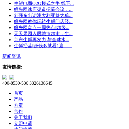
生鲜电商O2O模式之争 线下...
鲜先网速店渠道招募会议，...
刘强东出访澳大利亚签大单...
鲜先网教你玩转生鲜门店经...
鲜先网盘点一周热点‖超级...
天天果园入股城市超市，生...
京东生鲜再发力 与全球水...
生鲜经营‖赚钱多就看1遍，...
新闻资讯
友情链接:
400-8530-536
3326138645
首页
产品
方案
合作
关于我们
立即申请