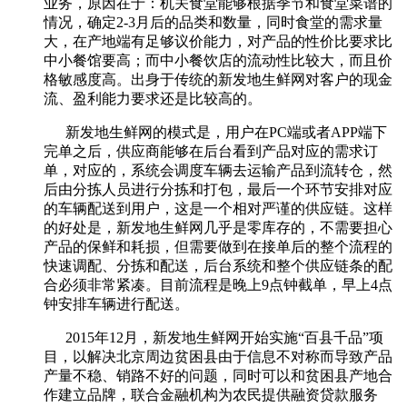
业务，原因在于：机关食堂能够根据季节和食堂菜谱的
情况，确定2-3月后的品类和数量，同时食堂的需求量
大，在产地端有足够议价能力，对产品的性价比要求比
中小餐馆要高；而中小餐饮店的流动性比较大，而且价
格敏感度高。出身于传统的新发地生鲜网对客户的现金
流、盈利能力要求还是比较高的。
新发地生鲜网的模式是，用户在PC端或者APP端下
完单之后，供应商能够在后台看到产品对应的需求订
单，对应的，系统会调度车辆去运输产品到流转仓，然
后由分拣人员进行分拣和打包，最后一个环节安排对应
的车辆配送到用户，这是一个相对严谨的供应链。这样
的好处是，新发地生鲜网几乎是零库存的，不需要担心
产品的保鲜和耗损，但需要做到在接单后的整个流程的
快速调配、分拣和配送，后台系统和整个供应链条的配
合必须非常紧凑。目前流程是晚上9点钟截单，早上4点
钟安排车辆进行配送。
2015年12月，新发地生鲜网开始实施“百县千品”项
目，以解决北京周边贫困县由于信息不对称而导致产品
产量不稳、销路不好的问题，同时可以和贫困县产地合
作建立品牌，联合金融机构为农民提供融资贷款服务