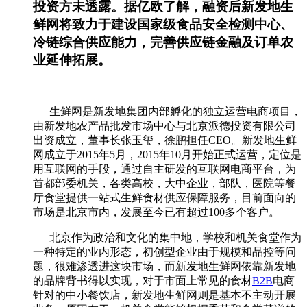
投资方未透露。据亿欧了解，融资后新发地生
鲜网将致力于建设国家级食品安全检测中心、
冷链综合供应能力，完善供应链金融及订单农
业延伸拓展。
生鲜网是新发地集团内部孵化的独立运营电商项目，
由新发地农产品批发市场中心与北京派德投资有限公司
出资成立，董事长张玉玺，徐鹏担任CEO。新发地生鲜
网成立于2015年5月，2015年10月开始正式运营，定位是
用互联网的手段，通过自主研发的互联网电商平台，为
首都部委机关，各类高校，大中企业，部队，医院等餐
厅食堂提供一站式生鲜食材供应保障服务，目前面向的
市场是北京市内，发展至今已有超过100多个客户。
北京作为政治和文化的集中地，学校和机关食堂作为
一种特定的业内形态，初创型企业由于规模和品控等问
题，很难渗透进这块市场，而新发地生鲜网依靠新发地
的品牌背书得以实现，对于市面上常见的食材
B2B
电商
针对的中小餐饮店，新发地生鲜网则是基本不主动开展