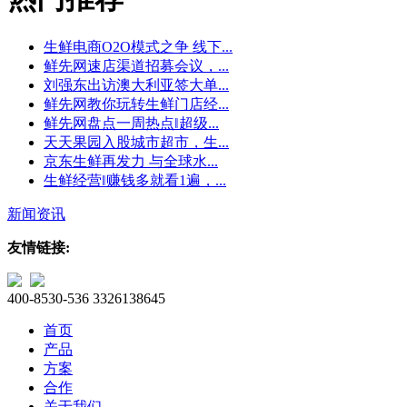
生鲜电商O2O模式之争 线下...
鲜先网速店渠道招募会议，...
刘强东出访澳大利亚签大单...
鲜先网教你玩转生鲜门店经...
鲜先网盘点一周热点‖超级...
天天果园入股城市超市，生...
京东生鲜再发力 与全球水...
生鲜经营‖赚钱多就看1遍，...
新闻资讯
友情链接:
400-8530-536
3326138645
首页
产品
方案
合作
关于我们