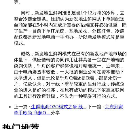
等。
同时，新发地生鲜网准备建设1个12万吨的冷库，去
整合冷链全链条。徐鹏认为新发地生鲜网从下单到配送
至商家能在5小时内完成所需要的后端支撑必须做重。除
了生产，目前下单IT系统、基地采收、分拣打包、冷链
配送都是新发地电商一手包办，所以新发地模式算是重
模式。
诚然，新发地生鲜网模式在已有的新发地产地市场的
体量下，供应链端的协同作用让其具备一定在产地端的
谈判优势，针对的客户群体也相对精准统一。近年来，
由于电商渗透率较低，一大批的创业公司在资本催动下
大举进入，但是无论是针对C端还是B端，都是死伤一
片。亿欧认为，对于线下壁垒较重的生鲜行业，传统企
业的进入是好的征兆，在原有成功的模式下依靠互联网
的工具进行改造升级，不失为一种稳妥可行的方式。
上一篇 :
生鲜电商O2O模式之争 线...
下一篇 :
京东到家
牵手欧尚 商超O...
分享
热门推荐