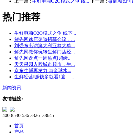
上一篇 :
生鲜电商O2O模式之争 线...
下一篇 :
微商城如何
热门推荐
生鲜电商O2O模式之争 线下...
鲜先网速店渠道招募会议，...
刘强东出访澳大利亚签大单...
鲜先网教你玩转生鲜门店经...
鲜先网盘点一周热点‖超级...
天天果园入股城市超市，生...
京东生鲜再发力 与全球水...
生鲜经营‖赚钱多就看1遍，...
新闻资讯
友情链接:
400-8530-536
3326138645
首页
产品