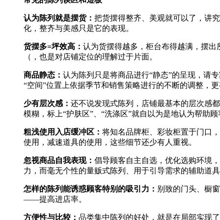
认为陈列就是摆货：
把货摆得整齐、美观就可以了，讲究
化，整齐与美感只是它的表现。
货摆多=坪效高：
认为货摆得越多，柜台布得越满，摆出
（，也是对店铺定位的理解过于片面。
商品静态：
认为陈列只是将商品进行“静态”的呈现，请
“空间”位置上依据季节和销售策略进行的不断的调整，更
少有层次感：
还不说发现式陈列，店铺最基本的层次感都
模糊，标上“护肤区”、“洗涤区”就自以为是地认为帮助
粗浅使用入店缓冲区：
将知名品牌柜、彩妆柜置于门口，
使用，减速道具的使用，这些细节还少有人重视。
忽视商品自我表现：
倡导顾客自主自选，优化选购环境，
力，而毫无个性的量贩式陈列、用于引导需求的辅助道具
怎样的陈列能诱惑顾客
特别的吸引力：
别致的门头、橱窗
——提高进店率。
方便性与比较：
品类集中陈列的好处，就是在局部实现了品