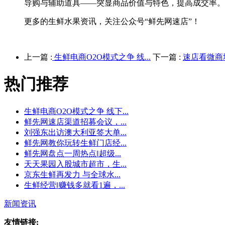
导购与辅助道具——突显商品价值与特色，提高成交率。
更多的生鲜水果资讯，关注公众号“鲜先网速店”！
上一篇 :
生鲜电商O2O模式之争 线...
下一篇 :
速店看微商城
热门推荐
生鲜电商O2O模式之争 线下...
鲜先网速店渠道招募会议，...
刘强东出访澳大利亚签大单...
鲜先网教你玩转生鲜门店经...
鲜先网盘点一周热点‖超级...
天天果园入股城市超市，生...
京东生鲜再发力 与全球水...
生鲜经营‖赚钱多就看1遍，...
新闻资讯
友情链接: