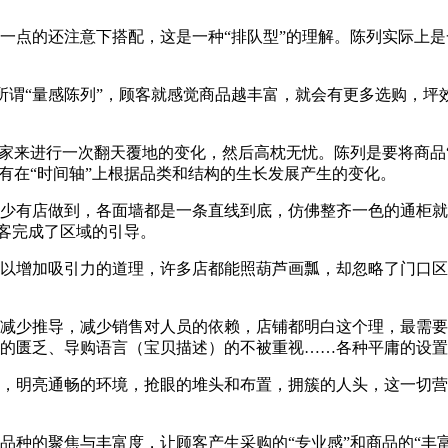
一点的还注意下搭配，这是一种“排队型”的理解。陈列实际上是
所谓“量感陈列”，顾客就感觉商品越丰富，就会有更多选购，坪
专家来进行一次翻天覆地的变化，然后高枕无忧。陈列是要将商品“
有在“时间轴”上根据品类和结构的生长发展产生的变化。
少有店做到，各面墙都是一条直线到底，仿佛整齐一色的通柜就
顾客完成了区域的引导。
以增加吸引力的道理，许多店都能照葫芦画瓢，却忽略了门口区
减少推导，减少销售对人员的依赖，店铺都明白这个理，最需要
的匮乏、导购语言（宝贝描述）的不被重视……各种平庸的设置
，明亮通畅的环境，抢眼的堆头和布置，拥簇的人头，这一切营
种的聚焦与丰富度，让顾客产生采购的“专业感”和商品的“丰富