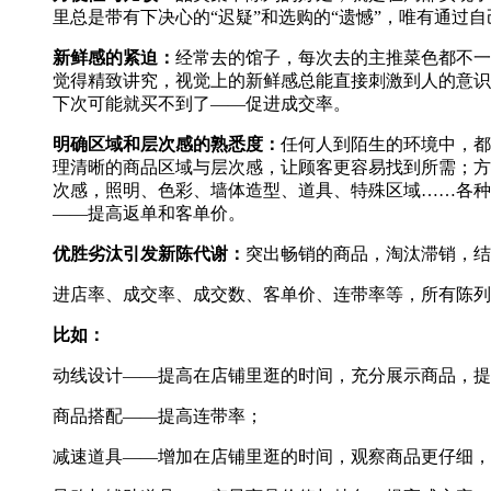
里总是带有下决心的“迟疑”和选购的“遗憾”，唯有通过
新鲜感的紧迫：
经常去的馆子，每次去的主推菜色都不一样
觉得精致讲究，视觉上的新鲜感总能直接刺激到人的意识
下次可能就买不到了——促进成交率。
明确区域和层次感的熟悉度：
任何人到陌生的环境中，都
理清晰的商品区域与层次感，让顾客更容易找到所需；方
次感，照明、色彩、墙体造型、道具、特殊区域……各种
——提高返单和客单价。
优胜劣汰引发新陈代谢：
突出畅销的商品，淘汰滞销，结
进店率、成交率、成交数、客单价、连带率等，所有陈列
比如：
动线设计——提高在店铺里逛的时间，充分展示商品，提
商品搭配——提高连带率；
减速道具——增加在店铺里逛的时间，观察商品更仔细，