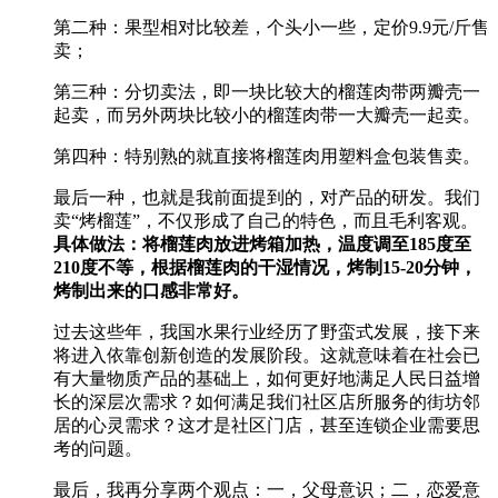
第二种：果型相对比较差，个头小一些，定价9.9元/斤售
卖；
第三种：分切卖法，即一块比较大的榴莲肉带两瓣壳一
起卖，而另外两块比较小的榴莲肉带一大瓣壳一起卖。
第四种：特别熟的就直接将榴莲肉用塑料盒包装售卖。
最后一种，也就是我前面提到的，对产品的研发。我们
卖“烤榴莲”，不仅形成了自己的特色，而且毛利客观。
具体做法：将榴莲肉放进烤箱加热，温度调至185度至
210度不等，根据榴莲肉的干湿情况，烤制15-20分钟，
烤制出来的口感非常好。
过去这些年，我国水果行业经历了野蛮式发展，接下来
将进入依靠创新创造的发展阶段。这就意味着在社会已
有大量物质产品的基础上，如何更好地满足人民日益增
长的深层次需求？如何满足我们社区店所服务的街坊邻
居的心灵需求？这才是社区门店，甚至连锁企业需要思
考的问题。
最后，我再分享两个观点：一，父母意识；二，恋爱意