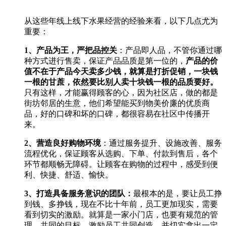
从这些年线上线下水果经营的经验来看，以下几点尤为
重要：
1
、产品为王，严把品控关
：产品即人品，不管你通过哪
种方式进行售卖，保证产品品质是第一位的，
产品的价
值不在于产品今天卖多少钱，就算是打折促销，一块钱
一根的甘蔗，依然要比别人卖十块钱一根的品质要好。
只有这样，才能赢得顾客的心，因为社区店，做的都是
街坊邻居的生意，他们希望能买到物美价廉的优质商
品，好的口碑和坏的口碑，都很容易在社区中传播开
来。
2
、营造良好购物环境
：通过服务提升、设施改善、服务
流程优化，保证顾客从选购、下单、付款到售后，各个
环节都顺畅无障碍。让顾客在购物的过程中，感受到便
利、快捷、舒适、愉快。
3
、打造具备服务意识的团队：
最根本的是，要让员工挣
到钱、多挣钱，现在不比十年前，员工更加现实，需要
看到切实的激励。就算是一家小门店，也要有规范的管
理，共同的目标，激励员工共同创造，并切实拿出一定