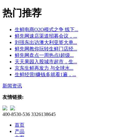
热门推荐
生鲜电商O2O模式之争 线下...
鲜先网速店渠道招募会议，...
刘强东出访澳大利亚签大单...
鲜先网教你玩转生鲜门店经...
鲜先网盘点一周热点‖超级...
天天果园入股城市超市，生...
京东生鲜再发力 与全球水...
生鲜经营‖赚钱多就看1遍，...
新闻资讯
友情链接:
400-8530-536
3326138645
首页
产品