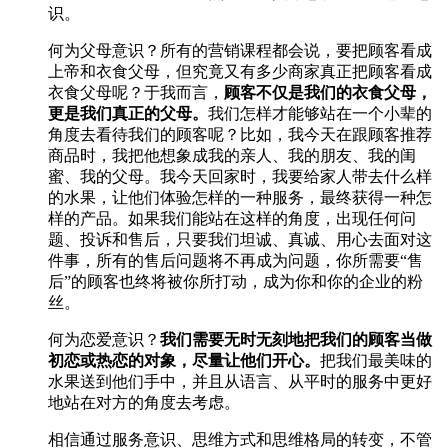
识。
何为父母意识？所有的营销课程都会说，要把顾客看成
上帝和衣食父母，但究竟又有多少商家真正把顾客看成
衣食父母呢？于我而言，
顾客不仅是我们的衣食父母，
更是我们真正的父母。
我们怎样才能够站在一个小辈的
角度去看待我们的顾客呢？比如，我今天在跟顾客推荐
商品时，我把他想象成我的亲人、我的朋友、我的闺
蜜、我的父母。我今天回家时，我要给家人带去什么样
的水果，让他们体验怎样的一种服务，最终获得一种怎
样的产品。如果我们能站在这样的角度，出现任何问
题、投诉和售后，只要我们坦诚、真诚、用心去面对这
件事，所有的售后问题将不再成为问题，你所需要“售
后”的顾客也终将被你所打动，成为你和你的企业的粉
丝。
何为恋爱意识？
我们需要无时无刻地把我们的顾客当做
初恋或热恋的对象，尽量让他们开心。
把我们最美味的
水果送到他们手中，并且从语言、从平时的服务中更好
地站在对方的角度去考虑。
相信通过服务意识、思维方式和思维格局的转变，不管