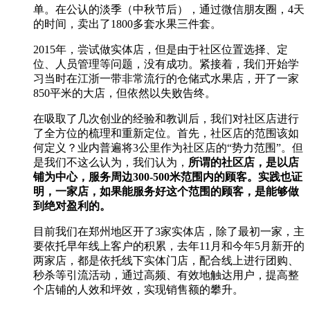
单。在公认的淡季（中秋节后），通过微信朋友圈，4天
的时间，卖出了1800多套水果三件套。
2015年，尝试做实体店，但是由于社区位置选择、定
位、人员管理等问题，没有成功。紧接着，我们开始学
习当时在江浙一带非常流行的仓储式水果店，开了一家
850平米的大店，但依然以失败告终。
在吸取了几次创业的经验和教训后，我们对社区店进行
了全方位的梳理和重新定位。首先，社区店的范围该如
何定义？业内普遍将3公里作为社区店的“势力范围”。但
是我们不这么认为，我们认为，
所谓的社区店，是以店
铺为中心，服务周边300-500米范围内的顾客。实践也证
明，一家店，如果能服务好这个范围的顾客，是能够做
到绝对盈利的。
目前我们在郑州地区开了3家实体店，除了最初一家，主
要依托早年线上客户的积累，去年11月和今年5月新开的
两家店，都是依托线下实体门店，配合线上进行团购、
秒杀等引流活动，通过高频、有效地触达用户，提高整
个店铺的人效和坪效，实现销售额的攀升。