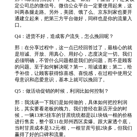
定公司总的微信号。微信公众平台一定要使用起来，这
叫两条腿走路。另外，美团、饿了么、京东到家也要开
通建立起来，把第三方平台做好，同样也是你的流量入
口。
Q4：进货不好，造成客户流失，怎么挽回呢？
邢：在分享过程中，这一点已经回答过了，最核心的就
是坦诚、开放、用真心、用好心，态度决定一切。我们
必须明确，不管什么问题都是我们的问题，而不是顾客
的问题。至于如何解决呢？第一，坦诚道歉；第二，给
予补偿，让顾客获得惊喜感、喜悦感，在过程中使用父
母意识和恋爱意识，基本上就可以挽回了。
Q5：做活动促销的时候，利润比如何控制？
邢：我浅谈一下我们是如何做的，具体如何把控利润
比，其实要看老板的魄力。我们曾经在新店开业的时
候，一辆13米5挂车的甘蔗统统都是以1块钱一根的价格
进行售卖，整个双11在郑州西区卖爆。跟大家透个底，
当时甘蔗成本是3.2元/根，一根甘蔗亏损2块多，但我们
赢得了好的口碑和流量。