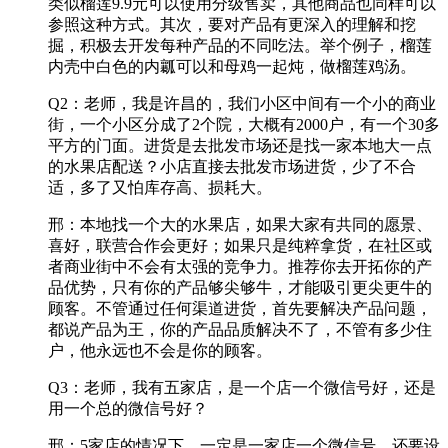
类似榴莲9.9元可以使用分级售卖，其他商品也同样可以
参照这种方式。其次，要对产品有更深入的理解和挖
掘，积极去开发每种产品的不同吃法。举个例子，榴莲
内壳中白色的内瓤可以和母鸡一起炖，做榴莲鸡汤。
Q2：老师，我是许昌的，我们小区中间有一个小的商业
街，一个小区分成了2个院，大概有2000户，有一个30多
平方的门面。进货是去批发市场还是找一家本地大一点
的水果店配送？小店直接去批发市场进货，少了不合
适，多了又怕库存高、损耗大。
邢：本地找一个大的水果店，如果大家有共同的愿景、
喜好，联营合作会更好；如果只是纯粹拿货，在社区或
者商业街中不会有太强的竞争力。推荐你去开拓你的产
品优势，只有你的产品够尖够牛，才能吸引更尖更牛的
顾客。不管通过任何渠道进货，首先要解决产品问题，
都说产品为王，你的产品品质解决不了，不管有多少住
户，他永远也不会是你的顾客。
Q3：老师，我有五家店，是一个店一个微信号好，还是
用一个总的微信号好？
邢：5家店的情况下，一定是一家店一个微信号，还要设