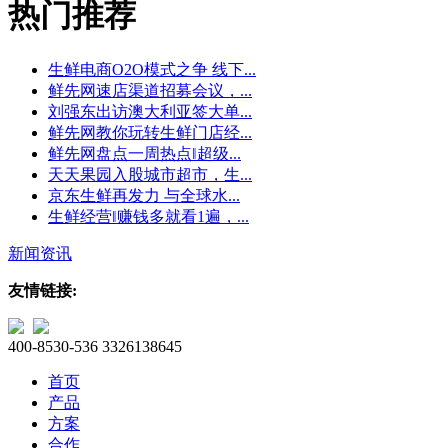
热门推荐
生鲜电商O2O模式之争 线下...
鲜先网速店渠道招募会议，...
刘强东出访澳大利亚签大单...
鲜先网教你玩转生鲜门店经...
鲜先网盘点一周热点‖超级...
天天果园入股城市超市，生...
京东生鲜再发力 与全球水...
生鲜经营‖赚钱多就看1遍，...
新闻资讯
友情链接:
400-8530-536
3326138645
首页
产品
方案
合作